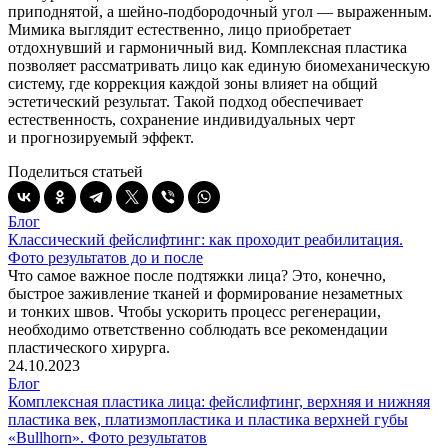
приподнятой, а шейно-подбородочный угол — выраженным.
Мимика выглядит естественно, лицо приобретает
отдохнувший и гармоничный вид. Комплексная пластика
позволяет рассматривать лицо как единую биомеханическую
систему, где коррекция каждой зоны влияет на общий
эстетический результат. Такой подход обеспечивает
естественность, сохранение индивидуальных черт
и прогнозируемый эффект.
Поделиться статьей
Блог
Классический фейслифтинг: как проходит реабилитация.
Фото результатов до и после
Что самое важное после подтяжки лица? Это, конечно,
быстрое заживление тканей и формирование незаметных
и тонких швов. Чтобы ускорить процесс регенерации,
необходимо ответственно соблюдать все рекомендации
пластического хирурга.
24.10.2023
Блог
Комплексная пластика лица: фейслифтинг, верхняя и нижняя
пластика век, платизмопластика и пластика верхней губы
«Bullhorn». Фото результатов