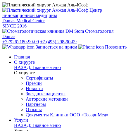
Центр
инновационной медицины
Damas Medical Center
SINCE
2016
Стоматология
Damas
+7 (926) 180-90-09
+7 (495) 298-90-09
Записаться на прием
Позвонить
Главная
О хирурге
НАЗАД: Главное меню
О хирурге
Сертификаты
Премии
Новости
Звездные пациенты
Авторские методики
Партнеры
Отзывы
Документы Клиники ООО «ТесориМед»
Услуги
НАЗАД: Главное меню
Услуги