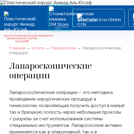
ЗАПИСАТЬСЯ НА ПРИЕМ
СТОМАТОЛОГИЯ
DAMAS
ЦЕНТР ИННОВАЦИОННОЙ МЕДИЦИНЫ
DAMAS MEDICAL CENTER
2016
SINCE
Главная
→
Услуги
→
Гинекология
→
Лапароскопические
операции
Лапароскопические
операции
Лапароскопические операции – это методика
проведения хирургических процедур в
гинекологии, позволяющая получить доступ в малый
таз и брюшную полость через небольшие проколы
/ разрезы за счет использования системы
специальных инструментов. Лапароскопия активно
применяется как в оперативной, так и в