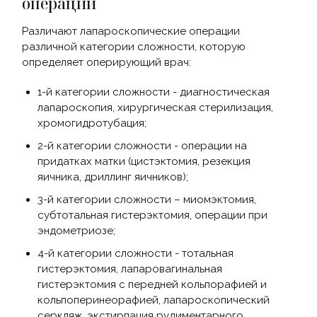
операций
Различают лапароскопические операции
различной категории сложности, которую
определяет оперирующий врач:
1-й категории сложности - диагностическая
лапароскопия, хирургическая стерилизация,
хромогидротубация;
2-й категории сложности - операции на
придатках матки (цистэктомия, резекция
яичника, дриллинг яичников);
3-й категории сложности – миомэктомия,
субтотальная гистерэктомия, операции при
эндометриозе;
4-й категории сложности - тотальная
гистерэктомия, лапаровагинальная
гистерэктомия с передней кольпорафией и
кольпоперинеорафией, лапароскопический
серкляж, экстирпация рудиментарного