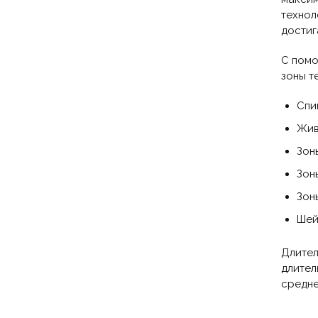
технол
достиг
С помо
зоны т
Спи
Жив
Зон
Зон
Зон
Шей
Длител
длител
средне