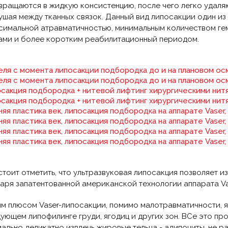
вращаются в жидкую консистенцию, после чего легко удаля
ушая между тканных связок. Данный вид липосакции один из
симальной атравматичностью, минимальным количеством ге
ами и более коротким реабилитационный периодом.
стоит отметить, что ультразвуковая липосакция позволяет 
аря запатентованной американской технологии аппарата Va
м плюсом Vaser-липосакции, помимо малотравматичности, 
ующем липофилинге груди, ягодиц и других зон. ВСе это про
ально деликатно извлечь жировые тельца - адипоциты, не р