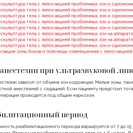
 анестезии при ультразвуковой ли
естезии зависит от объема зон коррекции. Малые зоны, таки
стной анестезией с седацией. Если пациенту предстоит тотал
операция проводится под общим наркозом.
билитационный период
ьность реабилитационного периода варьируется от 7 до 15 