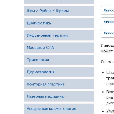
Липос
Швы / Рубцы / Шрамы
Липос
Диагностика
Липос
Инфузионная терапия
Липос
Массаж и СПА
может 
Трихология
Липоса
Дерматология
Шпр
тра
нер
Контурная пластика
Вак
Лазерная медицина
вид
лип
Аппаратная косметология
Уль