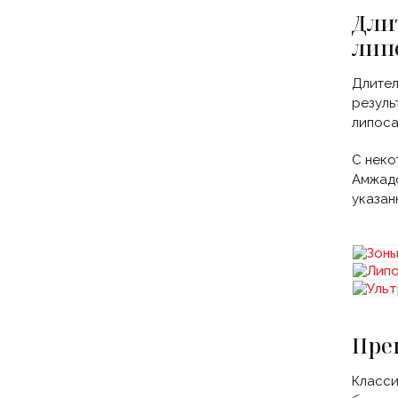
Дли
лип
Длител
резуль
липоса
С неко
Амжадо
указан
Пре
Класси