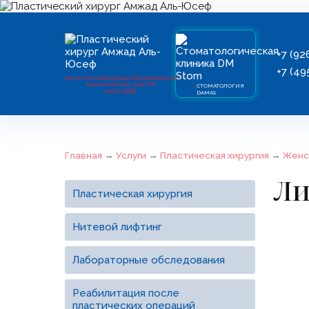
+7 (92
+7 (49
ЦЕНТР ИННОВАЦИОННОЙ МЕДИЦИНЫ
DAMAS MEDICAL CENTER
СТОМАТОЛОГИЯ
2016
SINCE
DAMAS
Главная
→
Услуги
→
Пластическая хирургия
→
Женс
Ли
Пластическая хирургия
Нитевой лифтинг
Лабораторные обследования
Реабилитация после
пластических операций