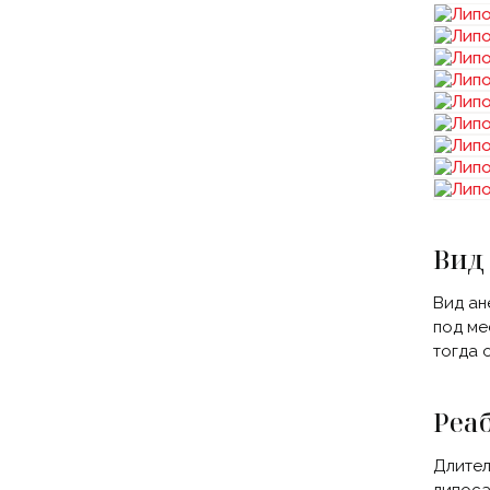
Вид
Вид ан
под ме
тогда 
Реа
Длител