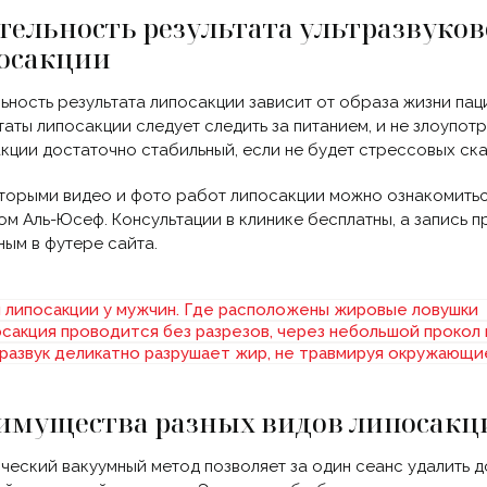
тельность результата ультразвуко
осакции
ьность результата липосакции зависит от образа жизни пац
таты липосакции следует следить за питанием, и не злоупот
кции достаточно стабильный, если не будет стрессовых ска
торыми видео и фото работ липосакции можно ознакомитьс
м Аль-Юсеф. Консультации в клинике бесплатны, а запись п
ным в футере сайта.
имущества разных видов липосакц
ческий вакуумный метод позволяет за один сеанс удалить д