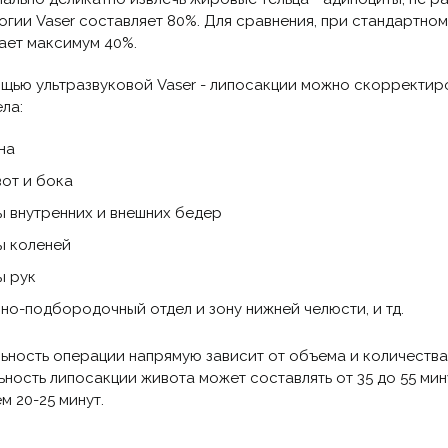
огии Vaser составляет 80%. Для сравнения, при стандартно
ает максимум 40%.
щью ультразвуковой Vaser - липосакции можно скорректиров
ела:
на
от и бока
ы внутренних и внешних бедер
ы коленей
ы рук
но-подбородочный отдел и зону нижней челюсти, и тд.
ьность операции напрямую зависит от объема и количества
ьность липосакции живота может составлять от 35 до 55 ми
м 20-25 минут.