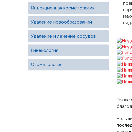
пре
Инъекционная косметология
нар
мак
Удаление новообразований
вид
Удаление и лечение сосудов
Гинекология
Стоматология
Также 
благод
Больши
послед
максим