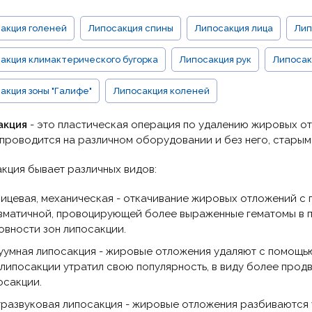
акция голеней
Липосакция спины
Липосакция лица
Лип
акция климактерического бугорка
Липосакция рук
Липосак
акция зоны "Галифе"
Липосакция коленей
акция
- это пластическая операция по удалению жировых о
проводится на различном оборудовании и без него, стары
кция бывает различных видов:
ицевая, механическая - откачивание жировых отложений с
вматичной, провоцирующей более выраженные гематомы в 
овности зон липосакции.
уумная липосакция - жировые отложения удаляют с помощь
 липосакции утратил свою популярность, в виду более прод
осакции.
тразвуковая липосакция - жировые отложения разбиваются 