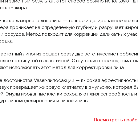
й и заметный результат. Этот способ обычно используют дл
ством жира.
нство лазерного липолиза — точное и дозированное возде
зера проникает на определенную глубину и разрушает жир
 и сосудов. Метод подходит для коррекции деликатных участ
родка.
астотный липолиз решает сразу две эстетические проблем
олее подтянутой и эластичной. Отсутствие порезов, гемат
яют использовать этот метод для корректировки лица.
е достоинства Vaser-липосакции — высокая эффективность 
звук превращает жировую клетчатку в эмульсию, которая б
й. Эмульгированные клетки сохраняют жизнеспособность и 
ур: липомоделирования и липофилинга.
Посмотреть прайс