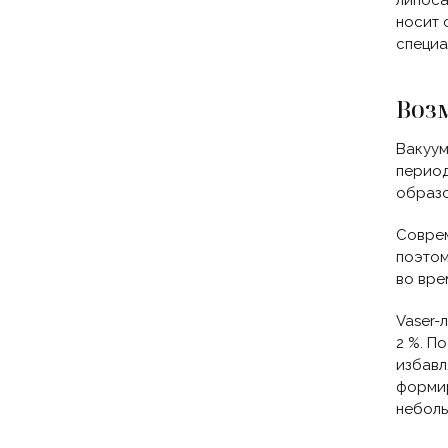
липоса
носит 
специа
Воз
Вакуум
период
образо
Соврем
поэтом
во вре
Vaser-
2 %. П
избавл
формир
неболь