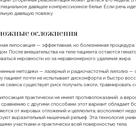
кции. Вторичная реабилитация может длиться 4-6 недель. 
специальное давящее компрессионное белье. Если речь идет 
льную давящую повязку.
можные осложнения
ная липосакция — эффективная, но болезненная процедур
ом. После вмешательства на теле пациента остаются гемато
ваться неровности из-за неравномерного удаления жира.
енные методики — лазерный и радиочастотный липолиз — 
у пациент почти не испытывает дискомфорта и быстро восс
мя сеанса существует риск получить ожоги, травмировать с
липосакция практически не имеет противопоказаний, а веро
о сравнению с другими способами этот вариант обладает 
яются от жировых отложений и целлюлита, восполняют недо
уют выразительный мышечный рельеф. Эта технология униве
шими участками и практически всей поверхностью тела.