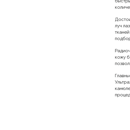
быстры
количе
Достои
луч ла
тканей
подбо
Радиоч
кожу б
позвол
Главны
Ультра
канюле
процед