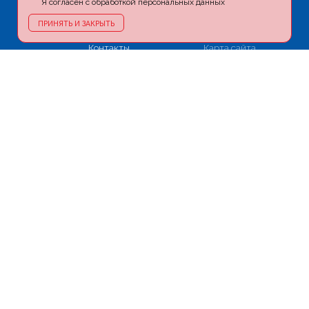
Я согласен с обработкой персональных данных
Фото
Видео
Акции
Блог
ПРИНЯТЬ И ЗАКРЫТЬ
Информация
Пресса и ТВ
Контакты
Карта сайта
Политика
конфиденциальности
+7 (926) 180-90-09
doctoramjad@yandex.ru
г. Москва, м. Новокузнецкая,
ул. Садовническая, д. 39, стр. 13
Напишите нам в мессенджерах:
WHATSAPP
VIBER
TELEGRAM