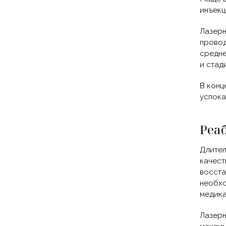
инъекц
Лазерн
провод
средне
и стад
В конц
успока
Реа
Длител
качест
восста
необхо
медика
Лазерн