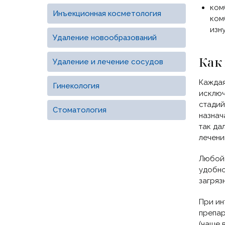
ком
Инъекционная косметология
ком
изн
Удаление новообразований
Как
Удаление и лечение сосудов
Каждая
Гинекология
исключ
стадий
Стоматология
назнач
так да
лечени
Любой 
удобно
загряз
При ин
препар
(чаще 