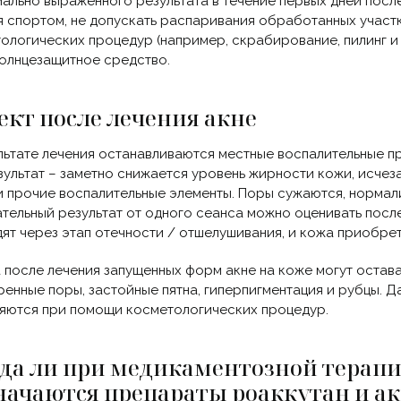
ально выраженного результата в течение первых дней посл
я спортом, не допускать распаривания обработанных участ
ологических процедур (например, скрабирование, пилинг и 
олнцезащитное средство.
ект после лечения акне
льтате лечения останавливаются местные воспалительные п
зультат – заметно снижается уровень жирности кожи, исчеза
и прочие воспалительные элементы. Поры сужаются, нормал
тельный результат от одного сеанса можно оценивать посл
ят через этап отечности / отшелушивания, и кожа приобрет
 после лечения запущенных форм акне на коже могут остават
енные поры, застойные пятна, гиперпигментация и рубцы. 
яются при помощи косметологических процедур.
гда ли при медикаментозной терап
начаются препараты роаккутан и а