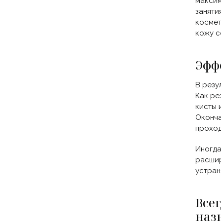
максим
заняти
космет
кожу с
Эфф
В резу
Как ре
кисты 
Оконча
проход
Иногда
расшир
устран
Все
наз