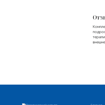
Отз
Компле
подрос
терапи
внешне