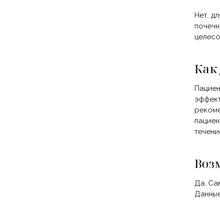
Нет, д
почечн
целесо
Как
Пациен
эффект
рекоме
пациен
течени
Воз
Да. Са
Данные