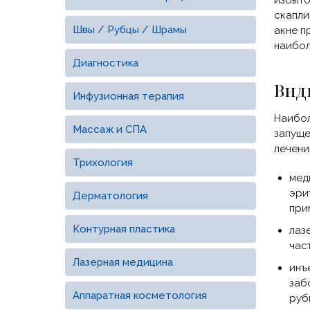
избыто
скапли
Швы / Рубцы / Шрамы
акне п
наибол
Диагностика
Вид
Инфузионная терапия
Наибол
Массаж и СПА
запуще
лечени
Трихология
мед
эри
Дерматология
при
Контурная пластика
лаз
час
Лазерная медицина
инъ
заб
Аппаратная косметология
руб