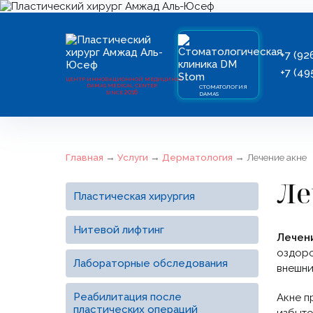
+7 (92
+7 (49
ЦЕНТР ИННОВАЦИОННОЙ МЕДИЦИНЫ
DAMAS MEDICAL CENTER
СТОМАТОЛОГИЯ
2016
SINCE
DAMAS
Главная
→
Услуги
→
Дерматология
→
Лечение акне
Ле
Пластическая хирургия
Нитевой лифтинг
Лечен
оздоро
Лабораторные обследования
внешни
Реабилитация после
Акне п
пластических операций