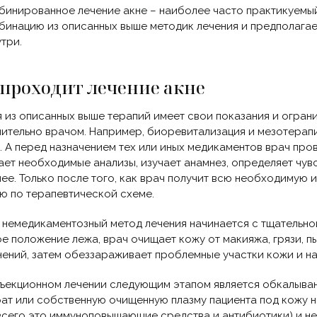
бинированное лечение акне – наиболее часто практикуемый
бинацию из описанных выше методик лечения и предполага
утри.
 проходит лечение акне
 из описанных выше терапий имеет свои показания и ограни
ительно врачом. Например, биоревитализация и мезотерапия
. А перед назначением тех или иных медикаментов врач пр
ает необходимые анализы, изучает анамнез, определяет чу
лее. Только после того, как врач получит всю необходимую 
ю по терапевтической схеме.
немедикаментозный метод лечения начинается с тщательно
е положение лежа, врач очищает кожу от макияжа, грязи, п
нений, затем обеззараживает проблемные участки кожи и на
ъекционном лечении следующим этапом является обкалыван
ат или собственную очищенную плазму пациента под кожу на
всего это иммуноповышающие средства и антибиотики) и н