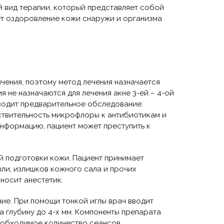
 вид терапии, который представляет собой
ет оздоровление кожи снаружи и организма
чения, поэтому метод лечения назначается
 не назначаются для лечения акне 3-ей – 4-ой
оводит предварительное обследование:
вствительность микрофлоры к антибиотикам и
информацию, пациент может преступить к
й подготовки кожи. Пациент принимает
ыли, излишков кожного сала и прочих
носит анестетик.
ие. При помощи тонкой иглы врач вводит
 глубину до 4-х мм. Компоненты препарата
еобходимое количество сеансов