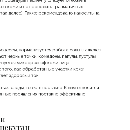
е процедуры пациенту следует отложить
ков кожи и не проводить травматичных
так далее). Также рекомендовано наносить на
роцессы, нормализуется работа сальных желез.
ют черные точки, комедоны, папулы, пустулы,
изуется микрорельеф кожи лица.
е того, как обработанные участки кожи
ает здоровый тон.
ься следы, то есть постакне. К ним относятся
Данные проявления постакне эффективно
ии
кнекутан