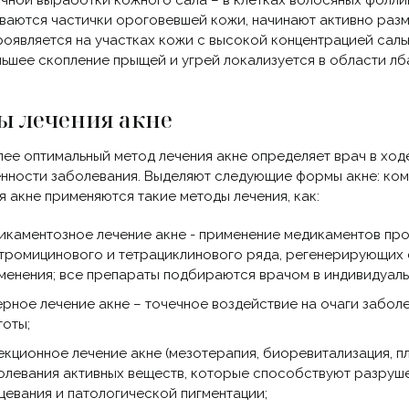
чной выработки кожного сала – в клетках волосяных фолли
ваются частички ороговевшей кожи, начинают активно раз
роявляется на участках кожи с высокой концентрацией сальны
ьшее скопление прыщей и угрей локализуется в области лба,
ы лечения акне
ее оптимальный метод лечения акне определяет врач в ходе
нности заболевания. Выделяют следующие формы акне: коме
я акне применяются такие методы лечения, как:
икаментозное лечение акне - применение медикаментов пр
тромицинового и тетрациклинового ряда, регенерирующих 
менения; все препараты подбираются врачом в индивидуаль
ерное лечение акне – точечное воздействие на очаги забо
тоты;
екционное лечение акне (мезотерапия, биоревитализация, п
олевания активных веществ, которые способствуют разруше
цевания и патологической пигментации;