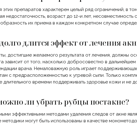
ля этих препаратов характерен целый ряд ограничений, в то
ая недостаточность, возраст до 12-и лет, несовместимость 
образность их приема в каждом конкретном случае определ
 долго длится эффект от лечения акн
ты, достигшие желаемого результата от лечения, должны ос
а зависит от того, насколько добросовестно в дальнейшем
ндации врача. Немаловажную роль играет поддерживающая 
там с предрасположенностью к угревой сыпи. Только компле
е длительного времени поддерживать здоровье кожи и не д
можно ли убрать рубцы постакне?
мыми эффективными методами удаления следов от акне явля
 методики могут быть использованы в качестве монометодо