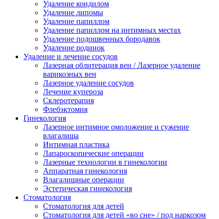
Удаление кондилом
Удаление липомы
Удаление папиллом
Удаление папиллом на интимных местах
Удаление подошвенных бородавок
Удаление родинок
Удаление и лечение сосудов
Лазерная облитерация вен / Лазерное удаление
варикозных вен
Лазерное удаление сосудов
Лечение купероза
Склеротерапия
Флебэктомия
Гинекология
Лазерное интимное омоложение и сужение
влагалища
Интимная пластика
Лапароскопические операции
Лазерные технологии в гинекологии
Аппаратная гинекология
Влагалищные операции
Эстетическая гинекология
Стоматология
Стоматология для детей
Стоматология для детей «во сне» / под наркозом