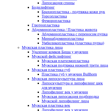
Липосакция спины
Бодилифтинг
Брахиопластика - подтяжка кожи рук
Торсопластика
Феморопластика
Глютеопластика
Абдоминопластика / Пластика живота
Абдоминопластика с переносом пупка
Миниабдоминопластика
Умбиликопластика (пластика пупка)
Мужская пластика лица
Удаление комков Биша у мужчин
Мужской фейслифтинг
Мужская платизмопластика
Мужская подтяжка нижней трети лица
Мужская пластика губ
Пластика губ у мужчин Bullhorn
Мужская липоскульптура лица
Липоскульптура и липофилинг щек
для мужчин
Липофилинг век у мужчин
Мужская липосакция подбородка
Мужской липофилинг лица
Мужская пластика век
Липофилинг век у мужчин