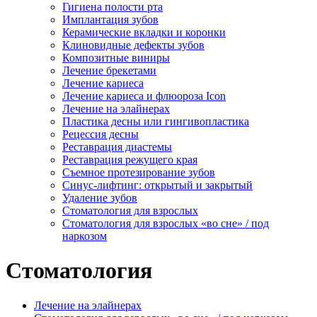
Гигиена полости рта
Имплантация зубов
Керамические вкладки и коронки
Клиновидные дефекты зубов
Композитные виниры
Лечение брекетами
Лечение кариеса
Лечение кариеса и флюороза Icon
Лечение на элайнерах
Пластика десны или гингивопластика
Рецессия десны
Реставрация диастемы
Реставрация режущего края
Съемное протезирование зубов
Синус-лифтинг: открытый и закрытый
Удаление зубов
Стоматология для взрослых
Стоматология для взрослых «во сне» / под
наркозом
Стоматология
Лечение на элайнерах