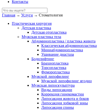
Контакты
Главная
→
Услуги
→
Стоматология
Пластическая хирургия
Детская пластика
Детская отопластика
Мужская пластика тела
Абдоминопластика / пластика живота
Классическая абдоминопластика
Миниабдоминопластика
Ушивание диастаза
Бодилифтинг
Брахиопластика
Торсопластика
Феморопластика
Мужской липофилинг
Мужской липофилинг ягодиц
Мужская липоскульптура
Виды липосакции
Коррекция гинекомастии
Липосакция живота и боков
Липосакция лобковой зоны
Липосакция спины