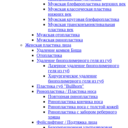
Мужская блефаропластика верхних век
Мужская классическая пластика
нижних век
Мужская круговая блефаропластика
Мужская трансконъюнктивальная
пластика век
Мужская отопластика
Мужская ринопластика
Женская пластика лица
Удаление комков Биша
Отопластика
Удаление биополимерного геля из губ
Лазерное удаление биополимерного
геля из губ
Хирургическое удаление
биополимерного геля из губ
Пластика губ "Bullhorn"
Ринопластика / Пластика носа
Повторная ринопластика
Ринопластика кончика носа
Ринопластика носа с толстой кожей
Ринопластика с забором реберного
хряща
Фейслифтинг / Подтяжка лица
Безоперационная ультразвуковая