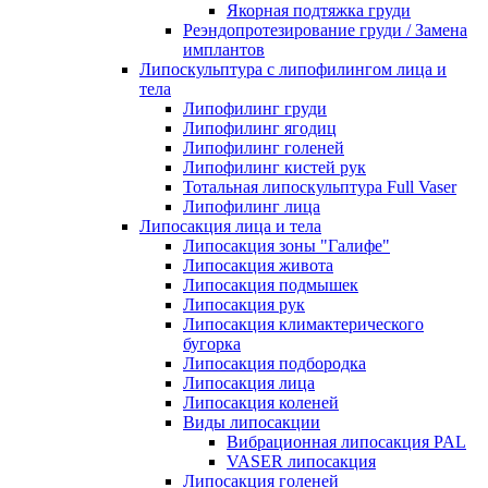
Якорная подтяжка груди
Реэндопротезирование груди / Замена
имплантов
Липоскульптура с липофилингом лица и
тела
Липофилинг груди
Липофилинг ягодиц
Липофилинг голеней
Липофилинг кистей рук
Тотальная липоскульптура Full Vaser
Липофилинг лица
Липосакция лица и тела
Липосакция зоны "Галифе"
Липосакция живота
Липосакция подмышек
Липосакция рук
Липосакция климактерического
бугорка
Липосакция подбородка
Липосакция лица
Липосакция коленей
Виды липосакции
Вибрационная липосакция PAL
VASER липосакция
Липосакция голеней