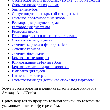
Стоматология для взрослых «во сне» / под наркозом
Стоматология для взрослых
Удаление зубов
Синус-лифтинг: открытый и закрытый
Съемное протезирование зубов
Реставрация режущего края
Реставрация диастемы
Рецессия десны
Пластика десны или гингивопластика
Стоматология для детей
Лечение кариеса и флюороза Icon
Лечение кариеса
Лечение брекетами
Композитные виниры
Клиновидные дефекты зубов
Керамические вкладки и коронки
Имплантация зубов
Гигиена полости рта
Стоматология для детей «во сне» / под наркозом
Услуги стоматологии в клинике пластического хирурга
Амжада Аль-Юсефа.
Прием ведется по предварительной записи, по телефонам
указанным ниже и в футере сайта.