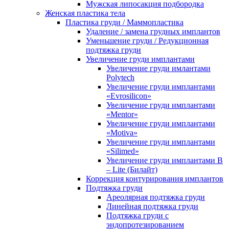
Мужская липосакция подбородка
Женская пластика тела
Пластика груди / Маммопластика
Удаление / замена грудных имплантов
Уменьшение груди / Редукционная
подтяжка груди
Увеличение груди имплантами
Увеличение груди имлантами
Polytech
Увеличение груди имплантами
«Evrosilicon»
Увеличение груди имплантами
«Mentor»
Увеличение груди имплантами
«Motiva»
Увеличение груди имплантами
«Silimed»
Увеличение груди имплантами B
– Lite (Билайт)
Коррекция контурирования имплантов
Подтяжка груди
Ареолярная подтяжка груди
Линейная подтяжка груди
Подтяжка груди с
эндопротезированием