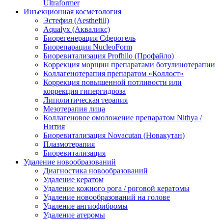
Ultraformer
Инъекционная косметология
Эстефил (Aesthefill)
Aqualyx (Акваликс)
Биорегенерация Сферогель
Биорепарация NucleoForm
Биоревитализация Profhilo (Профайло)
Коррекция морщин препаратами ботулинотерапии
Коллагенотерапия препаратом «Коллост»
Коррекция повышенной потливости или
коррекция гипергидроза
Липолитическая терапия
Мезотерапия лица
Коллагеновое омоложение препаратом Nithya /
Нития
Биоревитализация Novacutan (Новакутан)
Плазмотерапия
Биоревитализация
Удаление новообразований
Диагностика новообразований
Удаление кератом
Удаление кожного рога / роговой кератомы
Удаление новообразований на голове
Удаление ангиофибромы
Удаление атеромы