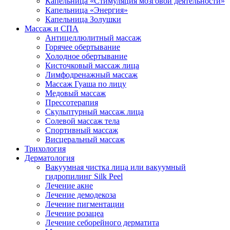
Капельница «Стимуляция мозговой деятельности»
Капельница «Энергия»
Капельница Золушки
Массаж и СПА
Антицеллюлитный массаж
Горячее обертывание
Холодное обертывание
Кисточковый массаж лица
Лимфодренажный массаж
Массаж Гуаша по лицу
Медовый массаж
Прессотерапия
Скульптурный массаж лица
Солевой массаж тела
Спортивный массаж
Висцеральный массаж
Трихология
Дерматология
Вакуумная чистка лица или вакуумный
гидропилинг Silk Peel
Лечение акне
Лечение демодекоза
Лечение пигментации
Лечение розацеа
Лечение себорейного дерматита