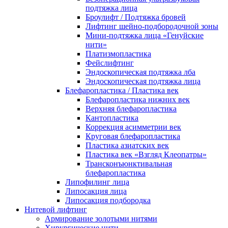
подтяжка лица
Броулифт / Подтяжка бровей
Лифтинг шейно-подбородочной зоны
Мини-подтяжка лица «Генуйские
нити»
Платизмопластика
Фейслифтинг
Эндоскопическая подтяжка лба
Эндоскопическая подтяжка лица
Блефаропластика / Пластика век
Блефаропластика нижних век
Верхняя блефаропластика
Кантопластика
Коррекция асимметрии век
Круговая блефаропластика
Пластика азиатских век
Пластика век «Взгляд Клеопатры»
Трансконъюнктивальная
блефаропластика
Липофилинг лица
Липосакция лица
Липосакция подбородка
Нитевой лифтинг
Армирование золотыми нитями
Хирургические нити