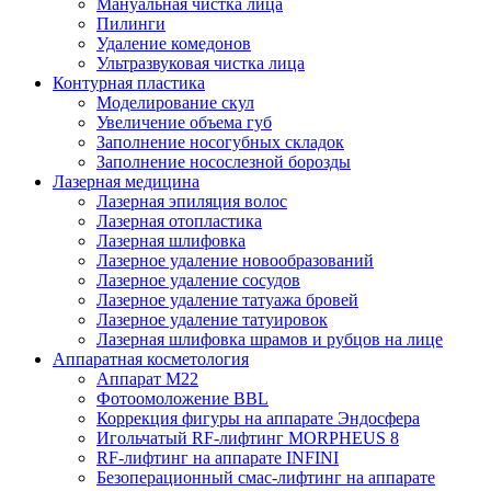
Мануальная чистка лица
Пилинги
Удаление комедонов
Ультразвуковая чистка лица
Контурная пластика
Моделирование скул
Увеличение объема губ
Заполнение носогубных складок
Заполнение носослезной борозды
Лазерная медицина
Лазерная эпиляция волос
Лазерная отопластика
Лазерная шлифовка
Лазерное удаление новообразований
Лазерное удаление сосудов
Лазерное удаление татуажа бровей
Лазерное удаление татуировок
Лазерная шлифовка шрамов и рубцов на лице
Аппаратная косметология
Аппарат M22
Фотоомоложение BBL
Коррекция фигуры на аппарате Эндосфера
Игольчатый RF-лифтинг MORPHEUS 8
RF-лифтинг на аппарате INFINI
Безоперационный смас-лифтинг на аппарате