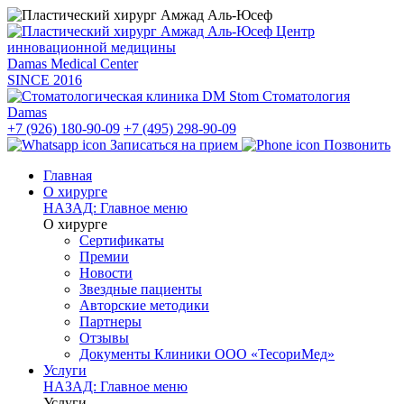
Центр
инновационной медицины
Damas Medical Center
SINCE
2016
Стоматология
Damas
+7 (926) 180-90-09
+7 (495) 298-90-09
Записаться на прием
Позвонить
Главная
О хирурге
НАЗАД: Главное меню
О хирурге
Сертификаты
Премии
Новости
Звездные пациенты
Авторские методики
Партнеры
Отзывы
Документы Клиники ООО «ТесориМед»
Услуги
НАЗАД: Главное меню
Услуги