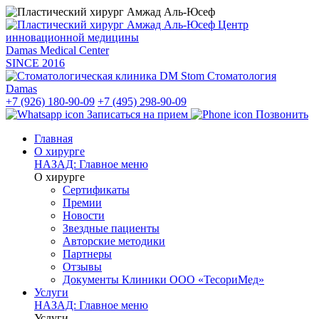
Центр
инновационной медицины
Damas Medical Center
SINCE
2016
Стоматология
Damas
+7 (926) 180-90-09
+7 (495) 298-90-09
Записаться на прием
Позвонить
Главная
О хирурге
НАЗАД: Главное меню
О хирурге
Сертификаты
Премии
Новости
Звездные пациенты
Авторские методики
Партнеры
Отзывы
Документы Клиники ООО «ТесориМед»
Услуги
НАЗАД: Главное меню
Услуги