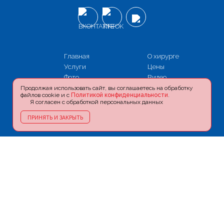
Главная
О хирурге
Услуги
Цены
Фото
Видео
Акции
Блог
Продолжая использовать сайт, вы соглашаетесь на обработку
файлов cookie и с
Политикой конфиденциальности
.
Информация
Пресса и ТВ
Я согласен с обработкой персональных данных
Контакты
Карта сайта
ПРИНЯТЬ И ЗАКРЫТЬ
Политика
конфиденциальности
+7 (926) 180-90-09
doctoramjad@yandex.ru
г. Москва, м. Новокузнецкая,
ул. Садовническая, д. 39, стр. 13