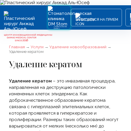
ЗАПИСАТЬСЯ НА ПРИЕМ
СТОМАТОЛОГИЯ
DAMAS
ЦЕНТР ИННОВАЦИОННОЙ МЕДИЦИНЫ
DAMAS MEDICAL CENTER
2016
SINCE
Главная
→
Услуги
→
Удаление новообразований
→
Удаление кератом
Удаление кератом
Удаление кератом
– это инвазивная процедура,
направленная на деструкцию патологически
измененных клеток эпидермиса. Как
доброкачественное образование кератома
связана с гиперплазией эпителиальных клеток,
которая проявляется в гиперкератозе и
пролиферации. Размеры таких образований могут
варьироваться от мелких (несколько мм) до