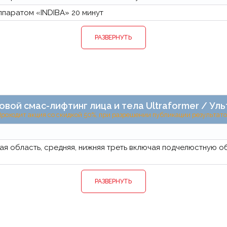
ппаратом «INDIBA» 20 минут
РАЗВЕРНУТЬ
овой смас-лифтинг лица и тела Ultraformer / У
роходит акция со скидкой 50%, при разрешении публикации результат
ая область, средняя, нижняя треть включая подчелюстную о
РАЗВЕРНУТЬ