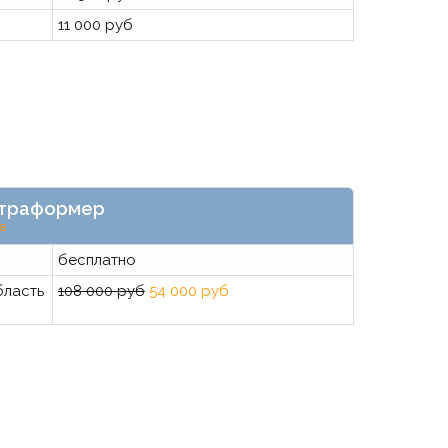
11 000 руб
льтраформер
ов
бесплатно
бласть
108 000 руб
54 000 руб