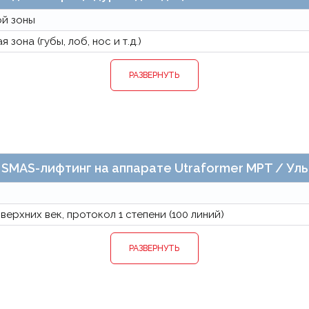
ой зоны
зона (губы, лоб, нос и т.д.)
РАЗВЕРНУТЬ
 SMAS-лифтинг на аппарате Utraformer MPT / У
ерхних век, протокол 1 степени (100 линий)
РАЗВЕРНУТЬ