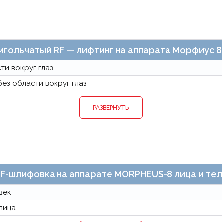
гольчатый RF — лифтинг на аппарата Морфиус 
ти вокруг глаз
ез области вокруг глаз
РАЗВЕРНУТЬ
F-шлифовка на аппарате MORPHEUS-8 лица и те
век
лица