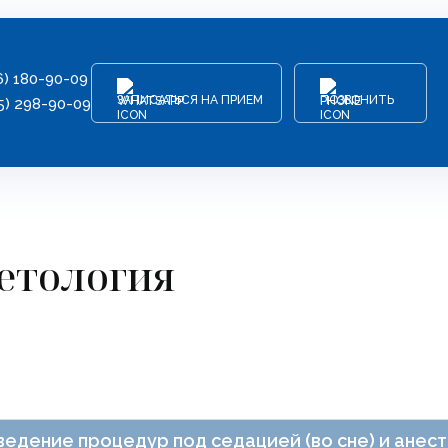
6) 180-90-09
ЗАПИСАТЬСЯ НА ПРИЕМ
ПОЗВОНИТЬ
5) 298-90-09
етология
едение процедур под седацией (во сне) и анес