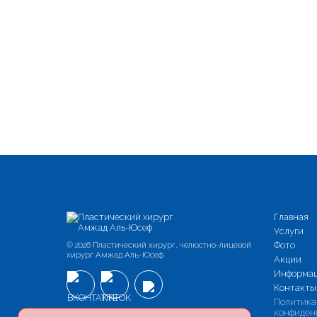
Главная
Услуги
© 2026 Пластический хирург, челюстно-лицевой
Фото
хирург Амжад Аль-Юсеф
Акции
Информа
Контакты
Политика
конфиден