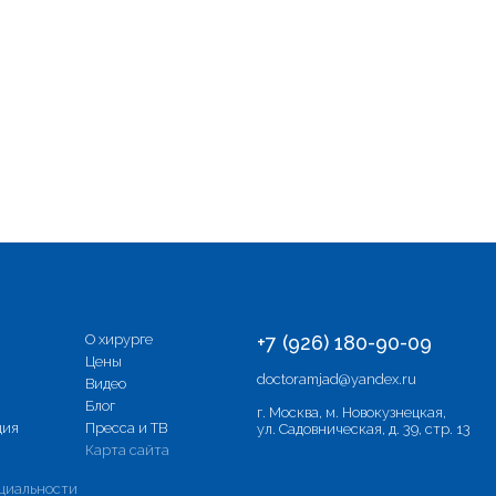
О хирурге
+7 (926) 180-90-09
Цены
doctoramjad@yandex.ru
Видео
Блог
г. Москва, м. Новокузнецкая,
ция
Пресса и ТВ
ул. Садовническая, д. 39, стр. 13
Карта сайта
циальности