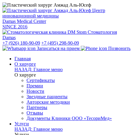
Центр
инновационной медицины
Damas Medical Center
SINCE
2016
Стоматология
Damas
+7 (926) 180-90-09
+7 (495) 298-90-09
Записаться на прием
Позвонить
Главная
О хирурге
НАЗАД: Главное меню
О хирурге
Сертификаты
Премии
Новости
Звездные пациенты
Авторские методики
Партнеры
Отзывы
Документы Клиники ООО «ТесориМед»
Услуги
НАЗАД: Главное меню
Услуги