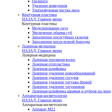
Пилинги
Удаление комедонов
Ультразвуковая чистка лица
Контурная пластика
НАЗАД: Главное меню
Контурная пластика
Моделирование скул
Увеличение объема губ
Заполнение носогубных складок
Заполнение носослезной борозды
Лазерная медицина
НАЗАД: Главное меню
Лазерная медицина
Лазерная эпиляция волос
Лазерная отопластика
Лазерная шлифовка
Лазерное удаление новообразований
Лазерное удаление сосудов
Лазерное удаление татуажа бровей
Лазерное удаление татуировок
Лазерная шлифовка шрамов и рубцов на лице
Аппаратная косметология
НАЗАД: Главное меню
Аппаратная косметология
Аппарат M22