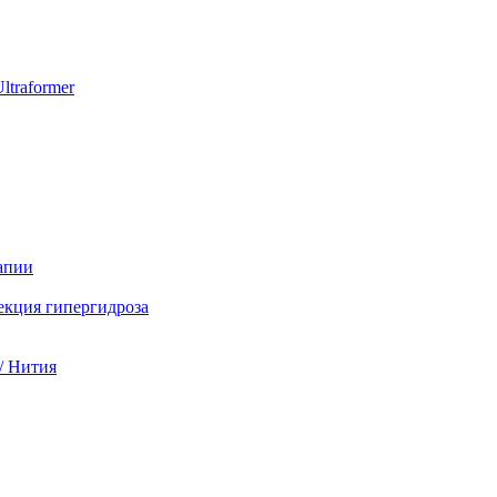
ltraformer
апии
екция гипергидроза
/ Нития