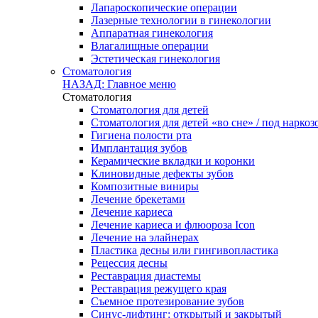
Лапароскопические операции
Лазерные технологии в гинекологии
Аппаратная гинекология
Влагалищные операции
Эстетическая гинекология
Стоматология
НАЗАД: Главное меню
Стоматология
Стоматология для детей
Стоматология для детей «во сне» / под наркоз
Гигиена полости рта
Имплантация зубов
Керамические вкладки и коронки
Клиновидные дефекты зубов
Композитные виниры
Лечение брекетами
Лечение кариеса
Лечение кариеса и флюороза Icon
Лечение на элайнерах
Пластика десны или гингивопластика
Рецессия десны
Реставрация диастемы
Реставрация режущего края
Съемное протезирование зубов
Синус-лифтинг: открытый и закрытый