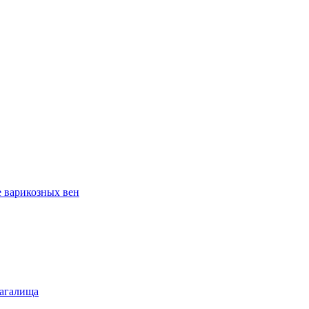
е варикозных вен
лагалища