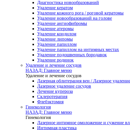
Диагностика новообразований
Удаление кератом
Удаление кожного рога / роговой кератомы
Удаление новообразований на голове
Удаление ангиофибромы
Удаление атеромы
Удаление кондилом
Удаление липомы
Удаление папиллом
Удаление папиллом на интимных местах
Удаление подошвенных бородавок
Удаление родинок
Удаление и лечение сосудов
НАЗАД: Главное меню
Удаление и лечение сосудов
Лазерная облитерация вен / Лазерное удалени
Лазерное удаление сосудов
Лечение купероза
Склеротерапия
Флебэктомия
Гинекология
НАЗАД: Главное меню
Гинекология
Лазерное интимное омоложение и сужение в
Интимная пластика