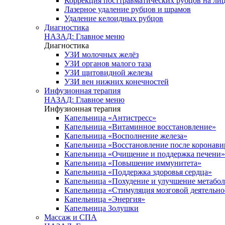
Коррекция посттравматических рубцов на лиц
Лазерное удаление рубцов и шрамов
Удаление келоидных рубцов
Диагностика
НАЗАД: Главное меню
Диагностика
УЗИ молочных желёз
УЗИ органов малого таза
УЗИ щитовидной железы
УЗИ вен нижних конечностей
Инфузионная терапия
НАЗАД: Главное меню
Инфузионная терапия
Капельница «Антистресс»
Капельница «Витаминное восстановление»
Капельница «Восполнение железа»
Капельница «Восстановление после коронав
Капельница «Очищение и поддержка печени»
Капельница «Повышение иммунитета»
Капельница «Поддержка здоровья сердца»
Капельница «Похудение и улучшение метабо
Капельница «Стимуляция мозговой деятельно
Капельница «Энергия»
Капельница Золушки
Массаж и СПА