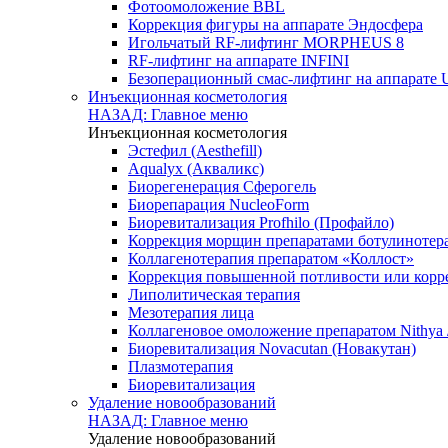
Фотоомоложение BBL
Коррекция фигуры на аппарате Эндосфера
Игольчатый RF-лифтинг MORPHEUS 8
RF-лифтинг на аппарате INFINI
Безоперационный смас-лифтинг на аппарате U
Инъекционная косметология
НАЗАД: Главное меню
Инъекционная косметология
Эстефил (Aesthefill)
Aqualyx (Акваликс)
Биорегенерация Сферогель
Биорепарация NucleoForm
Биоревитализация Profhilo (Профайло)
Коррекция морщин препаратами ботулинотер
Коллагенотерапия препаратом «Коллост»
Коррекция повышенной потливости или корр
Липолитическая терапия
Мезотерапия лица
Коллагеновое омоложение препаратом Nithya 
Биоревитализация Novacutan (Новакутан)
Плазмотерапия
Биоревитализация
Удаление новообразований
НАЗАД: Главное меню
Удаление новообразований