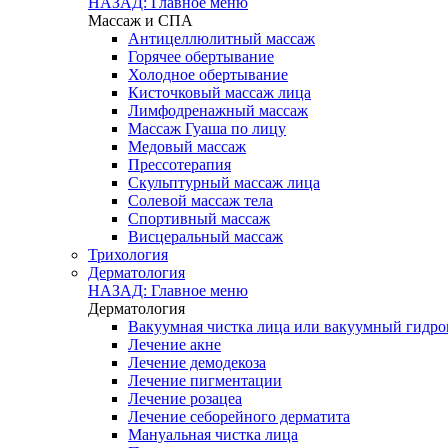
НАЗАД: Главное меню
Массаж и СПА
Антицеллюлитный массаж
Горячее обертывание
Холодное обертывание
Кисточковый массаж лица
Лимфодренажный массаж
Массаж Гуаша по лицу
Медовый массаж
Прессотерапия
Скульптурный массаж лица
Солевой массаж тела
Спортивный массаж
Висцеральный массаж
Трихология
Дерматология
НАЗАД: Главное меню
Дерматология
Вакуумная чистка лица или вакуумный гидроп
Лечение акне
Лечение демодекоза
Лечение пигментации
Лечение розацеа
Лечение себорейного дерматита
Мануальная чистка лица