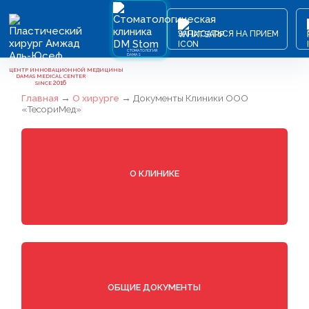
ЗАПИСАТЬСЯ НА ПРИЕМ
СТОМАТОЛОГИЯ
DAMAS
ЦЕНТР ИННОВАЦИОННОЙ МЕДИЦИНЫ
DAMAS MEDICAL CENTER
2016
SINCE
Главная
→
О хирурге
→
Документы Клиники ООО
«ТесориМед»
О КЛИНИКЕ
ОБЩИЕ ДОКУМЕНТЫ