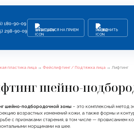
6) 180-90-09
ЗАПИСАТЬСЯ НА ПРИЕМ
ПОЗВОНИТЬ
5) 298-90-09
кая пластика лица
→
Фейслифтинг / Подтяжка лица
→
Лифтинг
фтинг шейно-подборо
нг шейно-подбородочной зоны
– это комплексный метод э
рекцию возрастных изменений кожи, а также формы и конт
рьбе с признаками старения, в том числе — провисанием ко
зонтальными морщинами на шее.