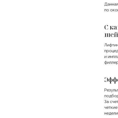
Данная
по око
С к
шей
Лифтин
процед
и импл
филлер
Эфф
Резуль
подбор
За сче
четкие
недели