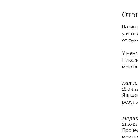
Отз
Пациен
улучше
от фун
У меня
Никаки
мою вн
Катя,
18.09.2
Я в шо
резуль
Марик
21.10.22
Процед
мои по