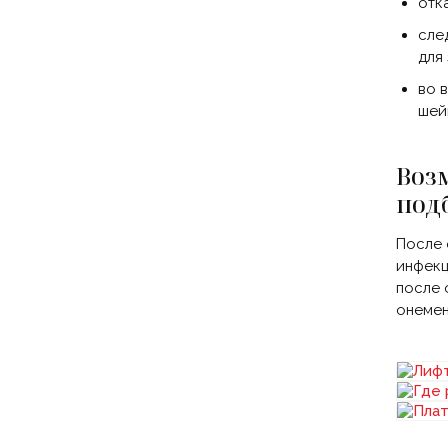
отк
сле
для
во 
шей
Воз
под
После 
инфекц
после 
онемен