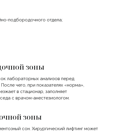
йно-подбородочного отдела;
дочной зоны
исок лабораторных анализов перед
После чего, при показателях
«норма
»,
езжает в стационар, заполняет
еседа с врачом-анестезиологом.
очной зоны
ментозный сон. Хирургический лифтинг может