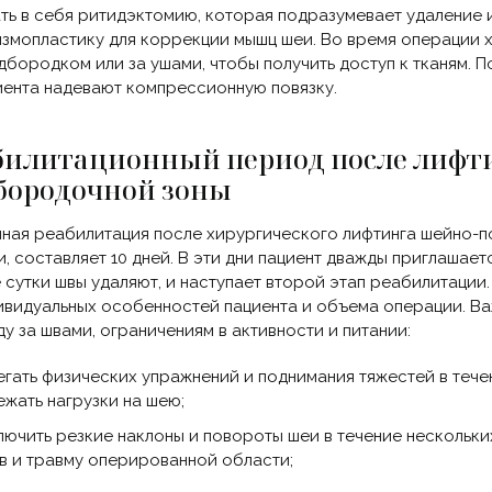
ть в себя ритидэктомию, которая подразумевает удаление 
измопластику для коррекции мышц шеи. Во время операции 
дбородком или за ушами, чтобы получить доступ к тканям. 
иента надевают компрессионную повязку.
билитационный период после лифт
бородочной зоны
ная реабилитация после хирургического лифтинга шейно-п
и, составляет 10 дней. В эти дни пациент дважды приглашае
е сутки швы удаляют, и наступает второй этап реабилитации
ивидуальных особенностей пациента и объема операции. В
ду за швами, ограничениям в активности и питании:
егать физических упражнений и поднимания тяжестей в тече
ежать нагрузки на шею;
лючить резкие наклоны и повороты шеи в течение нескольки
в и травму оперированной области;