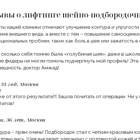
ывы о лифтинге шейно-подбородоч
ты нашей клиники отмечают улучшение контура и упругости 
ние внешнего вида, а вместе с тем – повышение самооценк
кциональных проблем, таких как боль в шее или зажатость в
 сколько себя помню была
«голубиная
шея», даже в школе.
е фидеры не могли помочь подчерпнуть мой профиль! Эта
ешность, доктор Амжад!
 31 год, Москва
2
ке от этого результата!!! Зашла почитать от операции. Ни у
татов!
а, 36 лет, Москва
ура – прям очень! Подбородок стал с четким красивым к
дтянулись. Шея выглядит элегантно с подтянутой кожей и 