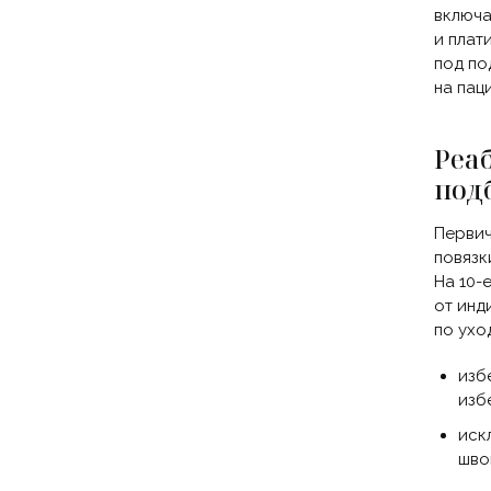
включа
и плат
под по
на пац
Реа
под
Первич
повязк
На 10-
от инд
по ухо
изб
изб
иск
шво