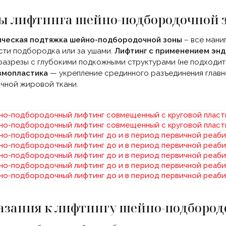
ы лифтинга шейно-подбородочной 
ическая подтяжка шейно-подбородочной зоны
– все мани
сти подбородка или за ушами.
Лифтинг с применением эн
азрезы с глубокими подкожными структурами
(не
подходит 
змопластика
— укрепление срединного разъединения глав
чной жировой ткани.
азания к лифтингу шейно-подбород