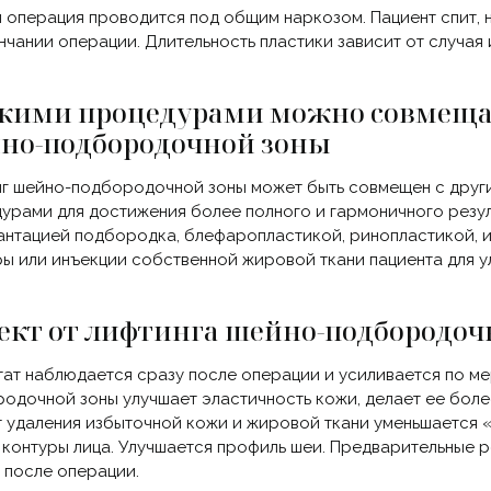
 операция проводится под общим наркозом. Пациент спит, 
нчании операции. Длительность пластики зависит от случая и
акими процедурами можно совмеща
но-подбородочной зоны
г шейно-подбородочной зоны может быть совмещен с друг
урами для достижения более полного и гармоничного резуль
антацией подбородка, блефаропластикой, ринопластикой,
ы или инъекции собственной жировой ткани пациента для у
ект от лифтинга шейно-подбородоч
тат наблюдается сразу после операции и усиливается по м
одочной зоны улучшает эластичность кожи, делает ее боле
т удаления избыточной кожи и жировой ткани уменьшается
 контуры лица. Улучшается профиль шеи. Предварительные р
 после операции.