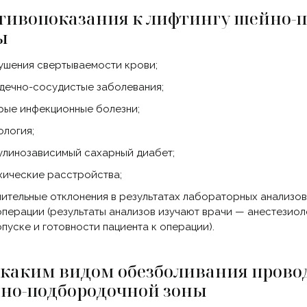
тивопоказания к лифтингу шейно-
ы
ушения свертываемости крови;
дечно-сосудистые заболевания;
рые инфекционные болезни;
ология;
улинозависимый сахарный диабет;
хические расстройства;
чительные отклонения в результатах лабораторных анализов
операции
(результаты
анализов изучают врачи — анестезио
опуске и готовности пациента к операции).
 каким видом обезболивания прово
но-подбородочной зоны