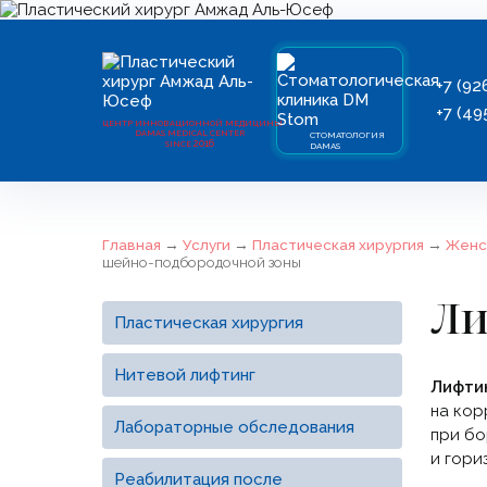
+7 (92
+7 (49
ЦЕНТР ИННОВАЦИОННОЙ МЕДИЦИНЫ
DAMAS MEDICAL CENTER
СТОМАТОЛОГИЯ
2016
SINCE
DAMAS
Главная
→
Услуги
→
Пластическая хирургия
→
Женс
шейно-подбородочной зоны
Ли
Пластическая хирургия
Нитевой лифтинг
Лифти
на кор
Лабораторные обследования
при бо
и гори
Реабилитация после