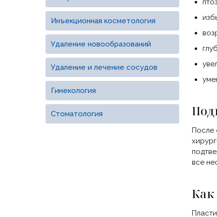
пто
изб
Инъекционная косметология
воз
Удаление новообразований
глу
уве
Удаление и лечение сосудов
уме
Гинекология
Под
Стоматология
После 
хирург
подтве
все не
Как
Пласти