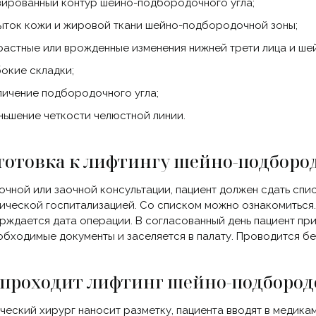
зированный контур шейно-подбородочного угла;
ыток кожи и жировой ткани шейно-подбородочной зоны;
растные или врожденные изменения нижней трети лица и ше
бокие складки;
личение подбородочного угла;
ньшение четкости челюстной линии.
готовка к лифтингу шейно-подборо
очной или заочной консультации, пациент должен сдать сп
ической госпитализацией. Со списком можно ознакомиться. 
рждается дата операции. В согласованный день пациент при
обходимые документы и заселяется в палату. Проводится б
 проходит лифтинг шейно-подбород
ческий хирург наносит разметку, пациента вводят в медика