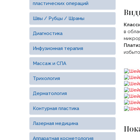
пластических операций
Вид
Швы / Рубцы / Шрамы
Класс
в обла
Диагностика
микрор
Плати
Инфузионная терапия
избыто
Массаж и СПА
Трихология
Дерматология
Контурная пластика
Лазерная медицина
Пок
Аппаратная косметология