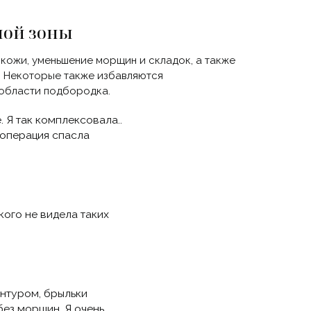
ной зоны
кожи, уменьшение морщин и складок, а также
и. Некоторые также избавляются
 области подбородка.
 Я так комплексовала..
 операция спасла
 кого не видела таких
онтуром, брыльки
без морщин. Я очень