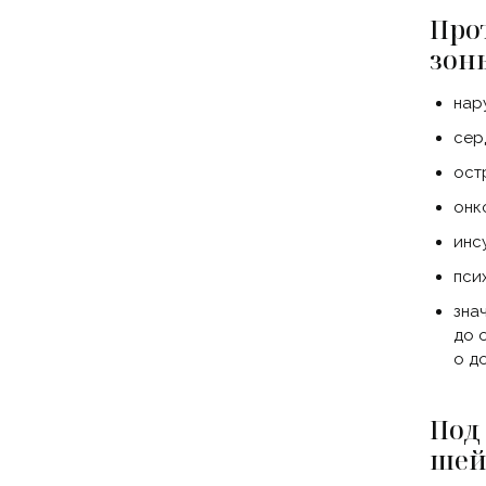
Про
зон
нар
сер
ост
онк
инс
пси
зна
до 
о д
Под
шей