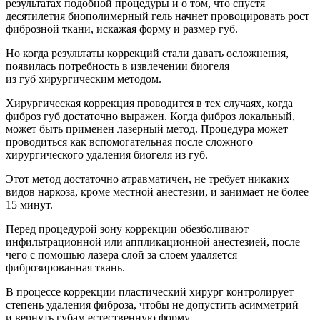
результатах подобной процедуры и о том, что спустя
десятилетия биополимерный гель начнет провоцировать рост
фиброзной ткани, искажая форму и размер губ.
Но когда результаты коррекций стали давать осложнения,
появилась потребность в извлечении биогеля
из губ хирургическим методом.
Хирургическая коррекция проводится в тех случаях, когда
фиброз губ достаточно выражен. Когда фиброз локальный,
может быть применен лазерный метод. Процедура может
проводиться как вспомогательная после сложного
хирургического удаления биогеля из губ.
Этот метод достаточно атравматичен, не требует никаких
видов наркоза, кроме местной анестезии, и занимает не более
15 минут.
Перед процедурой зону коррекции обезболивают
инфильтрационной или аппликационной анестезией, после
чего с помощью лазера слой за слоем удаляется
фиброзированная ткань.
В процессе коррекции пластический хирург контролирует
степень удаления фиброза, чтобы не допустить асимметрий
и вернуть губам естественную форму.