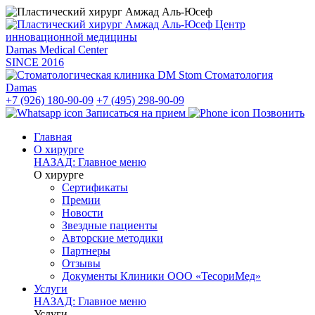
Центр
инновационной медицины
Damas Medical Center
SINCE
2016
Стоматология
Damas
+7 (926) 180-90-09
+7 (495) 298-90-09
Записаться на прием
Позвонить
Главная
О хирурге
НАЗАД: Главное меню
О хирурге
Сертификаты
Премии
Новости
Звездные пациенты
Авторские методики
Партнеры
Отзывы
Документы Клиники ООО «ТесориМед»
Услуги
НАЗАД: Главное меню
Услуги