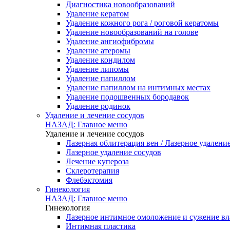
Диагностика новообразований
Удаление кератом
Удаление кожного рога / роговой кератомы
Удаление новообразований на голове
Удаление ангиофибромы
Удаление атеромы
Удаление кондилом
Удаление липомы
Удаление папиллом
Удаление папиллом на интимных местах
Удаление подошвенных бородавок
Удаление родинок
Удаление и лечение сосудов
НАЗАД: Главное меню
Удаление и лечение сосудов
Лазерная облитерация вен / Лазерное удалени
Лазерное удаление сосудов
Лечение купероза
Склеротерапия
Флебэктомия
Гинекология
НАЗАД: Главное меню
Гинекология
Лазерное интимное омоложение и сужение в
Интимная пластика