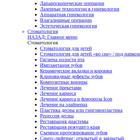
Лапароскопические операции
Лазерные технологии в гинекологии
Аппаратная гинекология
Влагалищные операции
Эстетическая гинекология
Стоматология
НАЗАД: Главное меню
Стоматология
Стоматология для детей
Стоматология для детей «во сне» / под наркоз
Гигиена полости рта
Имплантация зубов
Керамические вкладки и коронки
Клиновидные дефекты зубов
Композитные виниры
Лечение брекетами
Лечение кариеса
Лечение кариеса и флюороза Icon
Лечение на элайнерах
Пластика десны или гингивопластика
Рецессия десны
Реставрация диастемы
Реставрация режущего края
Съемное протезирование зубов
Синус-лифтинг: открытый и закрытый