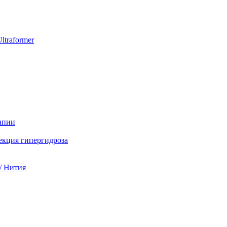
ltraformer
апии
екция гипергидроза
/ Нития