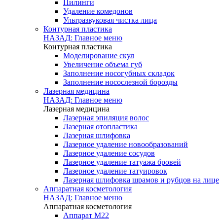
Пилинги
Удаление комедонов
Ультразвуковая чистка лица
Контурная пластика
НАЗАД: Главное меню
Контурная пластика
Моделирование скул
Увеличение объема губ
Заполнение носогубных складок
Заполнение носослезной борозды
Лазерная медицина
НАЗАД: Главное меню
Лазерная медицина
Лазерная эпиляция волос
Лазерная отопластика
Лазерная шлифовка
Лазерное удаление новообразований
Лазерное удаление сосудов
Лазерное удаление татуажа бровей
Лазерное удаление татуировок
Лазерная шлифовка шрамов и рубцов на лице
Аппаратная косметология
НАЗАД: Главное меню
Аппаратная косметология
Аппарат M22