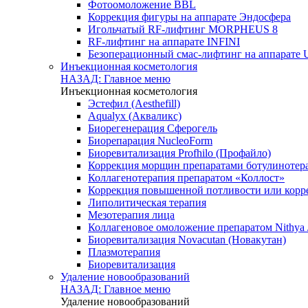
Фотоомоложение BBL
Коррекция фигуры на аппарате Эндосфера
Игольчатый RF-лифтинг MORPHEUS 8
RF-лифтинг на аппарате INFINI
Безоперационный смас-лифтинг на аппарате U
Инъекционная косметология
НАЗАД: Главное меню
Инъекционная косметология
Эстефил (Aesthefill)
Aqualyx (Акваликс)
Биорегенерация Сферогель
Биорепарация NucleoForm
Биоревитализация Profhilo (Профайло)
Коррекция морщин препаратами ботулинотер
Коллагенотерапия препаратом «Коллост»
Коррекция повышенной потливости или корр
Липолитическая терапия
Мезотерапия лица
Коллагеновое омоложение препаратом Nithya 
Биоревитализация Novacutan (Новакутан)
Плазмотерапия
Биоревитализация
Удаление новообразований
НАЗАД: Главное меню
Удаление новообразований