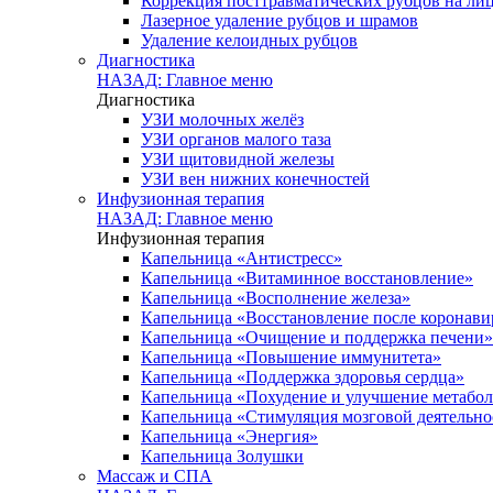
Коррекция посттравматических рубцов на лиц
Лазерное удаление рубцов и шрамов
Удаление келоидных рубцов
Диагностика
НАЗАД: Главное меню
Диагностика
УЗИ молочных желёз
УЗИ органов малого таза
УЗИ щитовидной железы
УЗИ вен нижних конечностей
Инфузионная терапия
НАЗАД: Главное меню
Инфузионная терапия
Капельница «Антистресс»
Капельница «Витаминное восстановление»
Капельница «Восполнение железа»
Капельница «Восстановление после коронав
Капельница «Очищение и поддержка печени»
Капельница «Повышение иммунитета»
Капельница «Поддержка здоровья сердца»
Капельница «Похудение и улучшение метабо
Капельница «Стимуляция мозговой деятельно
Капельница «Энергия»
Капельница Золушки
Массаж и СПА