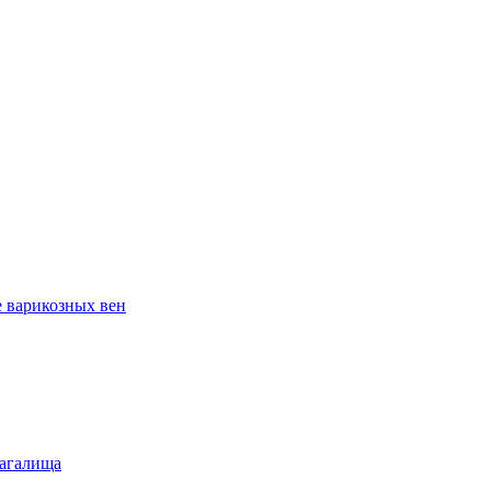
е варикозных вен
лагалища