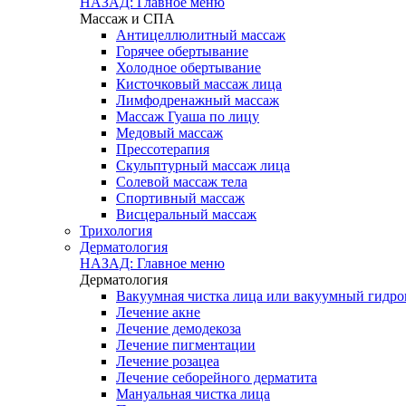
НАЗАД: Главное меню
Массаж и СПА
Антицеллюлитный массаж
Горячее обертывание
Холодное обертывание
Кисточковый массаж лица
Лимфодренажный массаж
Массаж Гуаша по лицу
Медовый массаж
Прессотерапия
Скульптурный массаж лица
Солевой массаж тела
Спортивный массаж
Висцеральный массаж
Трихология
Дерматология
НАЗАД: Главное меню
Дерматология
Вакуумная чистка лица или вакуумный гидроп
Лечение акне
Лечение демодекоза
Лечение пигментации
Лечение розацеа
Лечение себорейного дерматита
Мануальная чистка лица