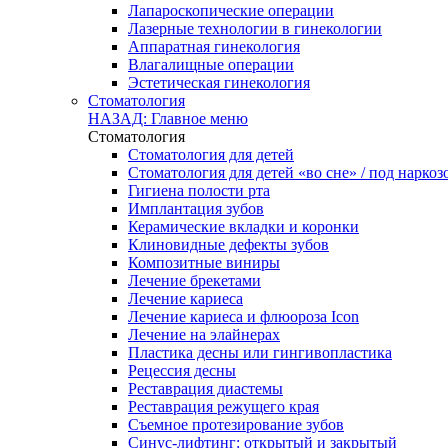
Лапароскопические операции
Лазерные технологии в гинекологии
Аппаратная гинекология
Влагалищные операции
Эстетическая гинекология
Стоматология
НАЗАД: Главное меню
Стоматология
Стоматология для детей
Стоматология для детей «во сне» / под наркоз
Гигиена полости рта
Имплантация зубов
Керамические вкладки и коронки
Клиновидные дефекты зубов
Композитные виниры
Лечение брекетами
Лечение кариеса
Лечение кариеса и флюороза Icon
Лечение на элайнерах
Пластика десны или гингивопластика
Рецессия десны
Реставрация диастемы
Реставрация режущего края
Съемное протезирование зубов
Синус-лифтинг: открытый и закрытый