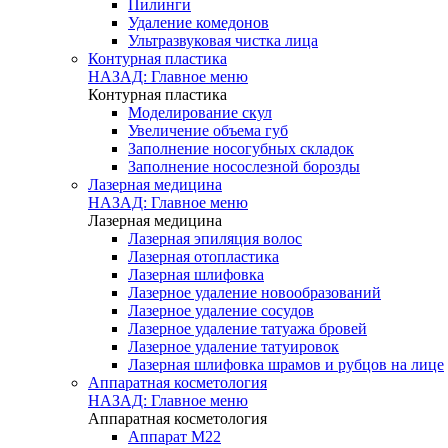
Пилинги
Удаление комедонов
Ультразвуковая чистка лица
Контурная пластика
НАЗАД: Главное меню
Контурная пластика
Моделирование скул
Увеличение объема губ
Заполнение носогубных складок
Заполнение носослезной борозды
Лазерная медицина
НАЗАД: Главное меню
Лазерная медицина
Лазерная эпиляция волос
Лазерная отопластика
Лазерная шлифовка
Лазерное удаление новообразований
Лазерное удаление сосудов
Лазерное удаление татуажа бровей
Лазерное удаление татуировок
Лазерная шлифовка шрамов и рубцов на лице
Аппаратная косметология
НАЗАД: Главное меню
Аппаратная косметология
Аппарат M22