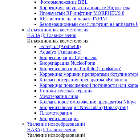
Фотоомоложение BBL
Коррекция фигуры на аппарате Эндосфера
Игольчатый RF-лифтинг MORPHEUS 8
RF-лифтинг на аппарате INFINI
Безоперационный смас-лифтинг на аппарате U
Инъекционная косметология
НАЗАД: Главное меню
Инъекционная косметология
Эстефил (Aesthefill)
Aqualyx (Акваликс)
Биорегенерация Сферогель
Биорепарация NucleoForm
Биоревитализация Profhilo (Профайло)
Коррекция морщин препаратами ботулинотер
Коллагенотерапия препаратом «Коллост»
Коррекция повышенной потливости или корр
Липолитическая терапия
Мезотерапия лица
Коллагеновое омоложение препаратом Nithya 
Биоревитализация Novacutan (Новакутан)
Плазмотерапия
Биоревитализация
Удаление новообразований
НАЗАД: Главное меню
Удаление новообразований