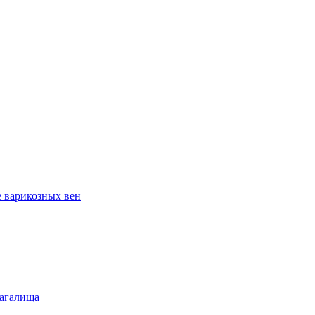
е варикозных вен
лагалища