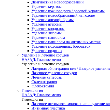
Диагностика новообразований
Удаление кератом
Удаление кожного рога / роговой кератомы
Удаление новообразований на голове
Удаление ангиофибромы
Удаление атеромы
Удаление кондилом
Удаление липомы
Удаление папиллом
Удаление папиллом на интимных местах
Удаление подошвенных бородавок
Удаление родинок
Удаление и лечение сосудов
НАЗАД: Главное меню
Удаление и лечение сосудов
Лазерная облитерация вен / Лазерное удалени
Лазерное удаление сосудов
Лечение купероза
Склеротерапия
Флебэктомия
Гинекология
НАЗАД: Главное меню
Гинекология
Лазерное интимное омоложение и сужение в
Интимная пластика