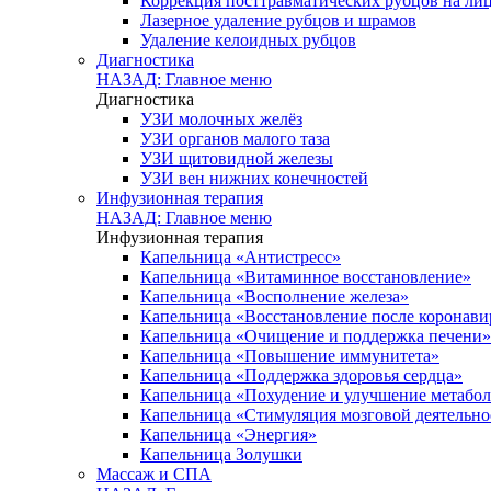
Коррекция посттравматических рубцов на лиц
Лазерное удаление рубцов и шрамов
Удаление келоидных рубцов
Диагностика
НАЗАД: Главное меню
Диагностика
УЗИ молочных желёз
УЗИ органов малого таза
УЗИ щитовидной железы
УЗИ вен нижних конечностей
Инфузионная терапия
НАЗАД: Главное меню
Инфузионная терапия
Капельница «Антистресс»
Капельница «Витаминное восстановление»
Капельница «Восполнение железа»
Капельница «Восстановление после коронав
Капельница «Очищение и поддержка печени»
Капельница «Повышение иммунитета»
Капельница «Поддержка здоровья сердца»
Капельница «Похудение и улучшение метабо
Капельница «Стимуляция мозговой деятельно
Капельница «Энергия»
Капельница Золушки
Массаж и СПА