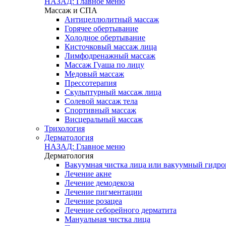
НАЗАД: Главное меню
Массаж и СПА
Антицеллюлитный массаж
Горячее обертывание
Холодное обертывание
Кисточковый массаж лица
Лимфодренажный массаж
Массаж Гуаша по лицу
Медовый массаж
Прессотерапия
Скульптурный массаж лица
Солевой массаж тела
Спортивный массаж
Висцеральный массаж
Трихология
Дерматология
НАЗАД: Главное меню
Дерматология
Вакуумная чистка лица или вакуумный гидроп
Лечение акне
Лечение демодекоза
Лечение пигментации
Лечение розацеа
Лечение себорейного дерматита
Мануальная чистка лица