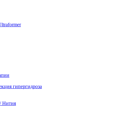
ltraformer
апии
екция гипергидроза
/ Нития