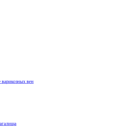
е варикозных вен
лагалища