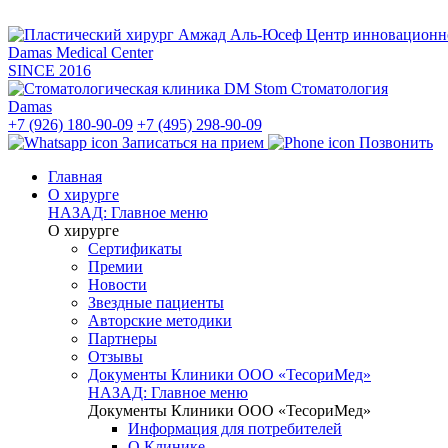
Центр инновацион
Damas Medical Center
SINCE
2016
Стоматология
Damas
+7 (926) 180-90-09
+7 (495) 298-90-09
Записаться на прием
Позвонить
Главная
О хирурге
НАЗАД: Главное меню
О хирурге
Сертификаты
Премии
Новости
Звездные пациенты
Авторские методики
Партнеры
Отзывы
Документы Клиники ООО «ТесориМед»
НАЗАД: Главное меню
Документы Клиники ООО «ТесориМед»
Информация для потребителей
О Клинике