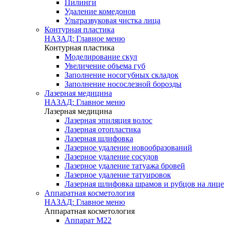
Пилинги
Удаление комедонов
Ультразвуковая чистка лица
Контурная пластика
НАЗАД: Главное меню
Контурная пластика
Моделирование скул
Увеличение объема губ
Заполнение носогубных складок
Заполнение носослезной борозды
Лазерная медицина
НАЗАД: Главное меню
Лазерная медицина
Лазерная эпиляция волос
Лазерная отопластика
Лазерная шлифовка
Лазерное удаление новообразований
Лазерное удаление сосудов
Лазерное удаление татуажа бровей
Лазерное удаление татуировок
Лазерная шлифовка шрамов и рубцов на лице
Аппаратная косметология
НАЗАД: Главное меню
Аппаратная косметология
Аппарат M22