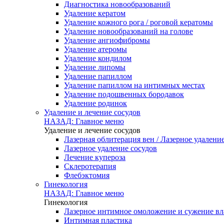
Диагностика новообразований
Удаление кератом
Удаление кожного рога / роговой кератомы
Удаление новообразований на голове
Удаление ангиофибромы
Удаление атеромы
Удаление кондилом
Удаление липомы
Удаление папиллом
Удаление папиллом на интимных местах
Удаление подошвенных бородавок
Удаление родинок
Удаление и лечение сосудов
НАЗАД: Главное меню
Удаление и лечение сосудов
Лазерная облитерация вен / Лазерное удалени
Лазерное удаление сосудов
Лечение купероза
Склеротерапия
Флебэктомия
Гинекология
НАЗАД: Главное меню
Гинекология
Лазерное интимное омоложение и сужение в
Интимная пластика