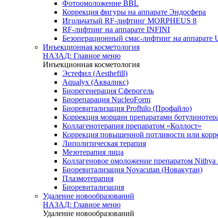
Фотоомоложение BBL
Коррекция фигуры на аппарате Эндосфера
Игольчатый RF-лифтинг MORPHEUS 8
RF-лифтинг на аппарате INFINI
Безоперационный смас-лифтинг на аппарате U
Инъекционная косметология
НАЗАД: Главное меню
Инъекционная косметология
Эстефил (Aesthefill)
Aqualyx (Акваликс)
Биорегенерация Сферогель
Биорепарация NucleoForm
Биоревитализация Profhilo (Профайло)
Коррекция морщин препаратами ботулинотер
Коллагенотерапия препаратом «Коллост»
Коррекция повышенной потливости или корр
Липолитическая терапия
Мезотерапия лица
Коллагеновое омоложение препаратом Nithya 
Биоревитализация Novacutan (Новакутан)
Плазмотерапия
Биоревитализация
Удаление новообразований
НАЗАД: Главное меню
Удаление новообразований