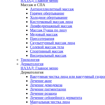
НАЗАД: Главное меню
Массаж и СПА
Антицеллюлитный массаж
Горячее обертывание
Холодное обертывание
Кисточковый массаж лица
Лимфодренажный массаж
Массаж Гуаша по лицу
Медовый массаж
Прессотерапия
Скульптурный массаж лица
Солевой массаж тела
Спортивный массаж
Висцеральный массаж
Трихология
Дерматология
НАЗАД: Главное меню
Дерматология
Вакуумная чистка лица или вакуумный гидроп
Лечение акне
Лечение демодекоза
Лечение пигментации
Лечение розацеа
Лечение себорейного дерматита
Мануальная чистка лица