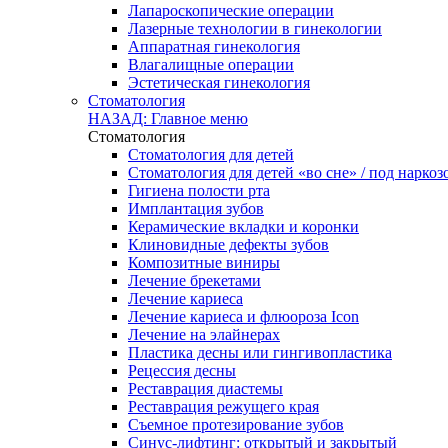
Лапароскопические операции
Лазерные технологии в гинекологии
Аппаратная гинекология
Влагалищные операции
Эстетическая гинекология
Стоматология
НАЗАД: Главное меню
Стоматология
Стоматология для детей
Стоматология для детей «во сне» / под наркоз
Гигиена полости рта
Имплантация зубов
Керамические вкладки и коронки
Клиновидные дефекты зубов
Композитные виниры
Лечение брекетами
Лечение кариеса
Лечение кариеса и флюороза Icon
Лечение на элайнерах
Пластика десны или гингивопластика
Рецессия десны
Реставрация диастемы
Реставрация режущего края
Съемное протезирование зубов
Синус-лифтинг: открытый и закрытый