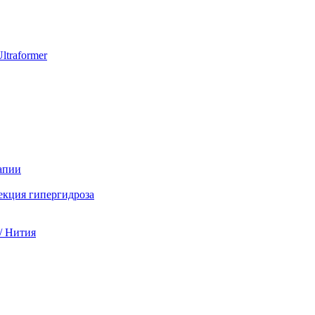
ltraformer
апии
екция гипергидроза
/ Нития