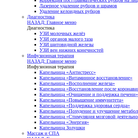
Коррекция посттравматических рубцов на лиц
Лазерное удаление рубцов и шрамов
Удаление келоидных рубцов
Диагностика
НАЗАД: Главное меню
Диагностика
УЗИ молочных желёз
УЗИ органов малого таза
УЗИ щитовидной железы
УЗИ вен нижних конечностей
Инфузионная терапия
НАЗАД: Главное меню
Инфузионная терапия
Капельница «Антистресс»
Капельница «Витаминное восстановление»
Капельница «Восполнение железа»
Капельница «Восстановление после коронав
Капельница «Очищение и поддержка печени»
Капельница «Повышение иммунитета»
Капельница «Поддержка здоровья сердца»
Капельница «Похудение и улучшение метабо
Капельница «Стимуляция мозговой деятельно
Капельница «Энергия»
Капельница Золушки
Массаж и СПА