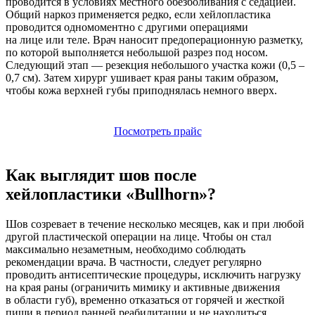
проводится в условиях местного обезболивания с седацией.
Общий наркоз применяется редко, если хейлопластика
проводится одномоментно с другими операциями
на лице или теле. Врач наносит предоперационную разметку,
по которой выполняется небольшой разрез под носом.
Следующий этап — резекция небольшого участка кожи
(0
,5 –
0,7 см). Затем хирург ушивает края раны таким образом,
чтобы кожа верхней губы приподнялась немного вверх.
Посмотреть прайс
Как выглядит шов после
хейлопластики
«Bullhorn
»?
Шов созревает в течение несколько месяцев, как и при любой
другой пластической операции на лице. Чтобы он стал
максимально незаметным, необходимо соблюдать
рекомендации врача. В частности, следует регулярно
проводить антисептические процедуры, исключить нагрузку
на края раны
(ограничить
мимику и активные движения
в области губ), временно отказаться от горячей и жесткой
пищи в период ранней реабилитации и не находиться