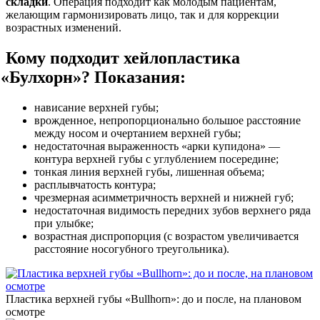
складки
. Операция подходит как молодым пациентам,
желающим гармонизировать лицо, так и для коррекции
возрастных изменений.
Кому подходит хейлопластика
«Булхорн
»? Показания:
нависание верхней губы;
врожденное, непропорционально большое расстояние
между носом и очертанием верхней губы;
недостаточная выраженность
«арки
купидона» —
контура верхней губы с углублением посередине;
тонкая линия верхней губы, лишенная объема;
расплывчатость контура;
чрезмерная асимметричность верхней и нижней губ;
недостаточная видимость передних зубов верхнего ряда
при улыбке;
возрастная диспропорция
(с
возрастом увеличивается
расстояние носогубного треугольника).
Пластика верхней губы
«Bullhorn
»: до и после, на плановом
осмотре