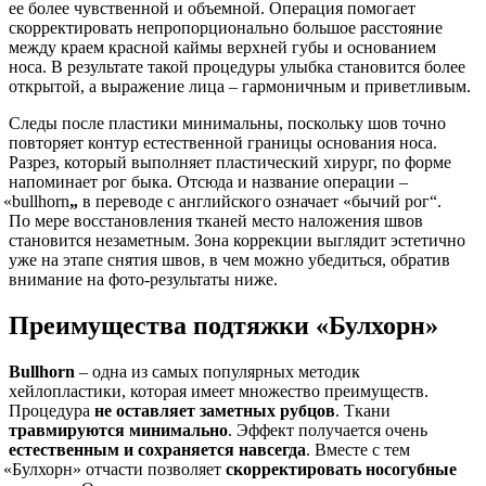
ее более чувственной и объемной. Операция помогает
скорректировать непропорционально большое расстояние
между краем красной каймы верхней губы и основанием
носа. В результате такой процедуры улыбка становится более
открытой, а выражение лица – гармоничным и приветливым.
Следы после пластики минимальны, поскольку шов точно
повторяет контур естественной границы основания носа.
Разрез, который выполняет пластический хирург, по форме
напоминает рог быка. Отсюда и название операции –
«bullhorn
„
в переводе с английского означает
«бычий
рог“.
По мере восстановления тканей место наложения швов
становится незаметным. Зона коррекции выглядит эстетично
уже на этапе снятия швов, в чем можно убедиться, обратив
внимание на фото-результаты ниже.
Преимущества подтяжки
«Булхорн
»
Bullhorn
– одна из самых популярных методик
хейлопластики, которая имеет множество преимуществ.
Процедура
не оставляет заметных рубцов
. Ткани
травмируются минимально
. Эффект получается очень
естественным и сохраняется навсегда
. Вместе с тем
«Булхорн
» отчасти позволяет
скорректировать носогубные