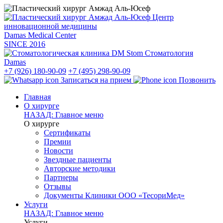
Центр
инновационной медицины
Damas Medical Center
SINCE
2016
Стоматология
Damas
+7 (926) 180-90-09
+7 (495) 298-90-09
Записаться на прием
Позвонить
Главная
О хирурге
НАЗАД: Главное меню
О хирурге
Сертификаты
Премии
Новости
Звездные пациенты
Авторские методики
Партнеры
Отзывы
Документы Клиники ООО «ТесориМед»
Услуги
НАЗАД: Главное меню
Услуги