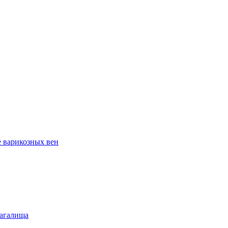
е варикозных вен
лагалища