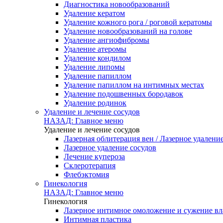
Диагностика новообразований
Удаление кератом
Удаление кожного рога / роговой кератомы
Удаление новообразований на голове
Удаление ангиофибромы
Удаление атеромы
Удаление кондилом
Удаление липомы
Удаление папиллом
Удаление папиллом на интимных местах
Удаление подошвенных бородавок
Удаление родинок
Удаление и лечение сосудов
НАЗАД: Главное меню
Удаление и лечение сосудов
Лазерная облитерация вен / Лазерное удалени
Лазерное удаление сосудов
Лечение купероза
Склеротерапия
Флебэктомия
Гинекология
НАЗАД: Главное меню
Гинекология
Лазерное интимное омоложение и сужение в
Интимная пластика