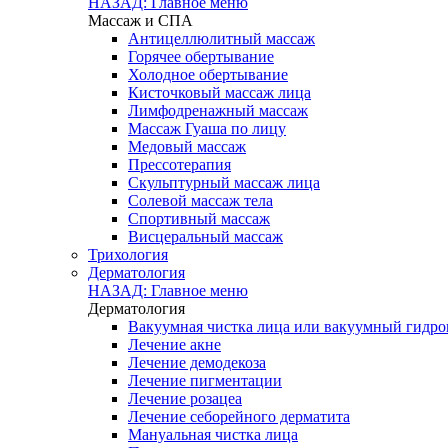
НАЗАД: Главное меню
Массаж и СПА
Антицеллюлитный массаж
Горячее обертывание
Холодное обертывание
Кисточковый массаж лица
Лимфодренажный массаж
Массаж Гуаша по лицу
Медовый массаж
Прессотерапия
Скульптурный массаж лица
Солевой массаж тела
Спортивный массаж
Висцеральный массаж
Трихология
Дерматология
НАЗАД: Главное меню
Дерматология
Вакуумная чистка лица или вакуумный гидроп
Лечение акне
Лечение демодекоза
Лечение пигментации
Лечение розацеа
Лечение себорейного дерматита
Мануальная чистка лица