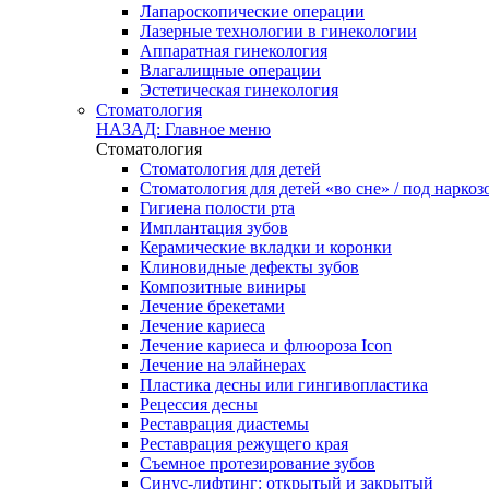
Лапароскопические операции
Лазерные технологии в гинекологии
Аппаратная гинекология
Влагалищные операции
Эстетическая гинекология
Стоматология
НАЗАД: Главное меню
Стоматология
Стоматология для детей
Стоматология для детей «во сне» / под наркоз
Гигиена полости рта
Имплантация зубов
Керамические вкладки и коронки
Клиновидные дефекты зубов
Композитные виниры
Лечение брекетами
Лечение кариеса
Лечение кариеса и флюороза Icon
Лечение на элайнерах
Пластика десны или гингивопластика
Рецессия десны
Реставрация диастемы
Реставрация режущего края
Съемное протезирование зубов
Синус-лифтинг: открытый и закрытый