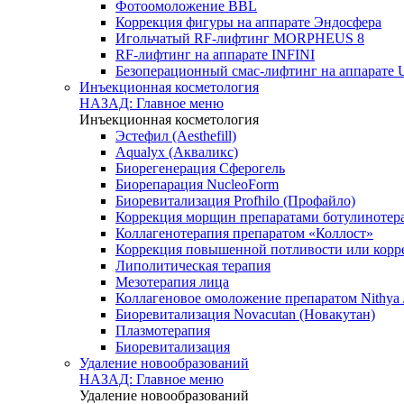
Фотоомоложение BBL
Коррекция фигуры на аппарате Эндосфера
Игольчатый RF-лифтинг MORPHEUS 8
RF-лифтинг на аппарате INFINI
Безоперационный смас-лифтинг на аппарате U
Инъекционная косметология
НАЗАД: Главное меню
Инъекционная косметология
Эстефил (Aesthefill)
Aqualyx (Акваликс)
Биорегенерация Сферогель
Биорепарация NucleoForm
Биоревитализация Profhilo (Профайло)
Коррекция морщин препаратами ботулинотер
Коллагенотерапия препаратом «Коллост»
Коррекция повышенной потливости или корр
Липолитическая терапия
Мезотерапия лица
Коллагеновое омоложение препаратом Nithya 
Биоревитализация Novacutan (Новакутан)
Плазмотерапия
Биоревитализация
Удаление новообразований
НАЗАД: Главное меню
Удаление новообразований