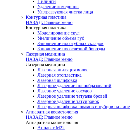
Пилинги
Удаление комедонов
Ультразвуковая чистка лица
Контурная пластика
НАЗАД: Главное меню
Контурная пластика
Моделирование скул
Увеличение объема губ
Заполнение носогубных складок
Заполнение носослезной борозды
Лазерная медицина
НАЗАД: Главное меню
Лазерная медицина
Лазерная эпиляция волос
Лазерная отопластика
Лазерная шлифовка
Лазерное удаление новообразований
Лазерное удаление сосудов
Лазерное удаление татуажа бровей
Лазерное удаление татуировок
Лазерная шлифовка шрамов и рубцов на лице
Аппаратная косметология
НАЗАД: Главное меню
Аппаратная косметология
Аппарат M22