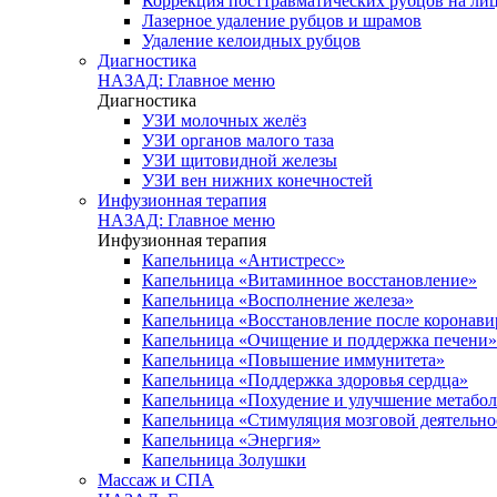
Коррекция посттравматических рубцов на лиц
Лазерное удаление рубцов и шрамов
Удаление келоидных рубцов
Диагностика
НАЗАД: Главное меню
Диагностика
УЗИ молочных желёз
УЗИ органов малого таза
УЗИ щитовидной железы
УЗИ вен нижних конечностей
Инфузионная терапия
НАЗАД: Главное меню
Инфузионная терапия
Капельница «Антистресс»
Капельница «Витаминное восстановление»
Капельница «Восполнение железа»
Капельница «Восстановление после коронав
Капельница «Очищение и поддержка печени»
Капельница «Повышение иммунитета»
Капельница «Поддержка здоровья сердца»
Капельница «Похудение и улучшение метабо
Капельница «Стимуляция мозговой деятельно
Капельница «Энергия»
Капельница Золушки
Массаж и СПА