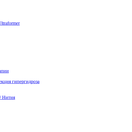
ltraformer
апии
екция гипергидроза
/ Нития