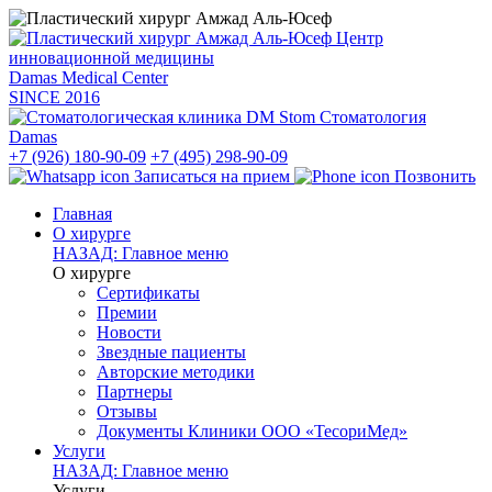
Центр
инновационной медицины
Damas Medical Center
SINCE
2016
Стоматология
Damas
+7 (926) 180-90-09
+7 (495) 298-90-09
Записаться на прием
Позвонить
Главная
О хирурге
НАЗАД: Главное меню
О хирурге
Сертификаты
Премии
Новости
Звездные пациенты
Авторские методики
Партнеры
Отзывы
Документы Клиники ООО «ТесориМед»
Услуги
НАЗАД: Главное меню
Услуги