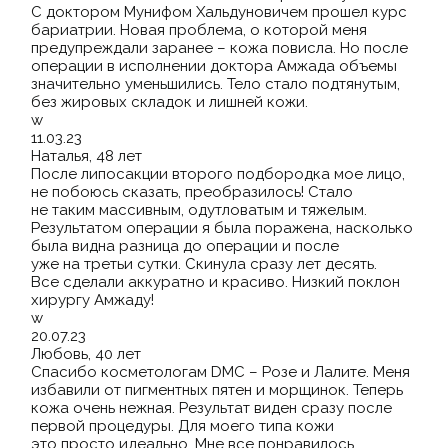
С доктором Мунифом Хальдуновичем прошел курс
бариатрии. Новая проблема, о которой меня
предупреждали заранее – кожа повисла. Но после
операции в исполнении доктора Амжада объемы
значительно уменьшились. Тело стало подтянутым,
без жировых складок и лишней кожи.
w
11.03.23
Наталья, 48 лет
После липосакции второго подбородка мое лицо,
не побоюсь сказать, преобразилось! Стало
не таким массивным, одутловатым и тяжелым.
Результатом операции я была поражена, насколько
была видна разница до операции и после
уже на третьи сутки. Скинула сразу лет десять.
Все сделали аккуратно и красиво. Низкий поклон
хирургу Амжаду!
w
20.07.23
Любовь, 40 лет
Спасибо косметологам DMC – Розе и Лалите. Меня
избавили от пигментных пятен и морщинок. Теперь
кожа очень нежная. Результат виден сразу после
первой процедуры. Для моего типа кожи
это просто идеально. Мне все понравилось