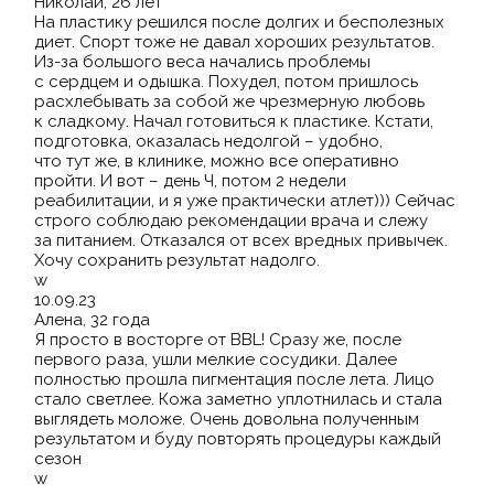
Николай, 26 лет
На пластику решился после долгих и бесполезных
диет. Спорт тоже не давал хороших результатов.
Из-за большого веса начались проблемы
с сердцем и одышка. Похудел, потом пришлось
расхлебывать за собой же чрезмерную любовь
к сладкому. Начал готовиться к пластике. Кстати,
подготовка, оказалась недолгой – удобно,
что тут же, в клинике, можно все оперативно
пройти. И вот – день Ч, потом 2 недели
реабилитации, и я уже практически атлет))) Сейчас
строго соблюдаю рекомендации врача и слежу
за питанием. Отказался от всех вредных привычек.
Хочу сохранить результат надолго.
w
10.09.23
Алена, 32 года
Я просто в восторге от BBL! Сразу же, после
первого раза, ушли мелкие сосудики. Далее
полностью прошла пигментация после лета. Лицо
стало светлее. Кожа заметно уплотнилась и стала
выглядеть моложе. Очень довольна полученным
результатом и буду повторять процедуры каждый
сезон
w