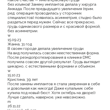
Какое счастье — иметь красивую грудь
без изъянов! Замену имплантов делала у хирурга
Амжада. После предыдущего увеличения
(прим
.
ред: операция проводилась у сторонних
специалистов) появилась асимметрия, стыдно было
раздеться перед мужем. Сейчас все прекрасно,
грудь одинакового размера и с красивой формой,
без асимметрии.
w
15.09.23
Жанна, 31 год
В своем городе делала увеличение груди.
На вид получилась совсем неестественная форма.
После реэндопротезирования в клинике DMC
получила совсем другой результат. Грудь выглядит
шикарно, с естественными формами и объемом.
w
15.10.23
Кристина, 39 лет
После замены имплантов я стала уверенная в себе
и довольная как никогда! Даже купальник себе
купила под новый бюст. Хотя октябрь на дворе))
Лучше сделать, наверное, уже невозможно.
m
26.11.22