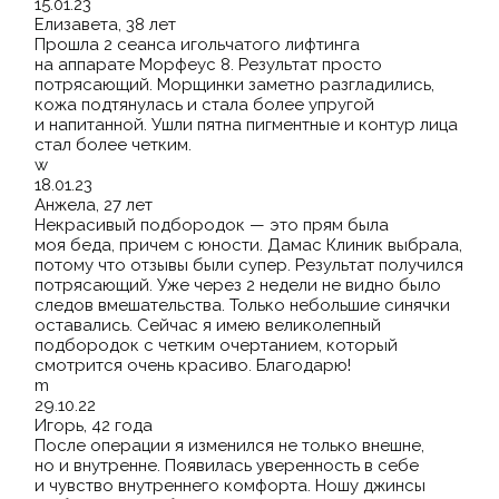
15.01.23
Елизавета, 38 лет
Прошла 2 сеанса игольчатого лифтинга
на аппарате Морфеус 8. Результат просто
потрясающий. Морщинки заметно разгладились,
кожа подтянулась и стала более упругой
и напитанной. Ушли пятна пигментные и контур лица
стал более четким.
w
18.01.23
Анжела, 27 лет
Некрасивый подбородок — это прям была
моя беда, причем с юности. Дамас Клиник выбрала,
потому что отзывы были супер. Результат получился
потрясающий. Уже через 2 недели не видно было
следов вмешательства. Только небольшие синячки
оставались. Сейчас я имею великолепный
подбородок с четким очертанием, который
смотрится очень красиво. Благодарю!
m
29.10.22
Игорь, 42 года
После операции я изменился не только внешне,
но и внутренне. Появилась уверенность в себе
и чувство внутреннего комфорта. Ношу джинсы