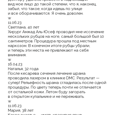
вид мое лицо до такой степени, что я, наконец,
забыл, что такое, когда идешь по улице
и все оборачиваются. Я очень доволен.
w
11.06.23
Светлана, 40 лет
Хирург Амжад Аль-Юсеф проводил мне иссечение
нескольких рубцов на ноге, самый большой был 10
сантиметров. Процедура прошла под местным
наркозом. В конечном итоге рубцы убрали,
и теперь эти места не привлекают на себя
внимания.
w
16.04.23
Наталья, 32 года
После кесарева сечения лечение шрама
проводила лазером в клинике DMC. Результат —
супер! Рельефность шрама сгладилась после одной
процедуры. По цвету теперь почти не отличается
от остальной кожи. Летом буду загорать
в открытом купальнике и не переживать.
w
11.06.23
Мария, 38 лет