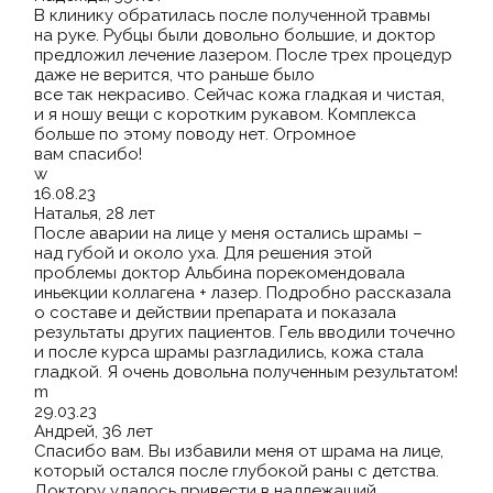
В клинику обратилась после полученной травмы
на руке. Рубцы были довольно большие, и доктор
предложил лечение лазером. После трех процедур
даже не верится, что раньше было
все так некрасиво. Сейчас кожа гладкая и чистая,
и я ношу вещи с коротким рукавом. Комплекса
больше по этому поводу нет. Огромное
вам спасибо!
w
16.08.23
Наталья, 28 лет
После аварии на лице у меня остались шрамы –
над губой и около уха. Для решения этой
проблемы доктор Альбина порекомендовала
иньекции коллагена + лазер. Подробно рассказала
о составе и действии препарата и показала
результаты других пациентов. Гель вводили точечно
и после курса шрамы разгладились, кожа стала
гладкой. Я очень довольна полученным результатом!
m
29.03.23
Андрей, 36 лет
Спасибо вам. Вы избавили меня от шрама на лице,
который остался после глубокой раны с детства.
Доктору удалось привести в надлежащий