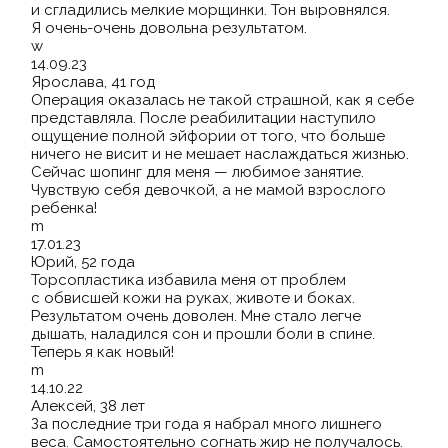
и сгладились мелкие морщинки. Тон выровнялся.
Я очень-очень довольна результатом.
w
14.09.23
Ярослава, 41 год
Операция оказалась не такой страшной, как я себе
представляла. После реабилитации наступило
ощущение полной эйфории от того, что больше
ничего не висит и не мешает наслаждаться жизнью.
Сейчас шопинг для меня — любимое занятие.
Чувствую себя девочкой, а не мамой взрослого
ребенка!
m
17.01.23
Юрий, 52 года
Торсопластика избавила меня от проблем
с обвисшей кожи на руках, животе и боках.
Результатом очень доволен. Мне стало легче
дышать, наладился сон и прошли боли в спине.
Теперь я как новый!
m
14.10.22
Алексей, 38 лет
За последние три года я набрал много лишнего
веса. Самостоятельно согнать жир не получалось.