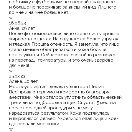
в обтяжку с футболками не оверсайз, как ранее,
и больше не переживаю за внешний вид. Лишнего
во мне и на мне больше нет.
w
16.06.23
Анна, 29 лет
После фотоомоложения лицо стало сиять, прошла
жирность на щеках. На ощупь кожа более упругая
и гладкая. Прошла отечность. Я заметила, что лицо
стало меньше обветриваться и кожа больше
не шелушится. Сейчас кожа спокойно реагирует
на перепады температуры, и это очень здорово
для меня!
w
25.03.23
Алена, 40 лет
Морфеус-лифтинг делала у доктора Ширин.
Все прошло терпимо и комфортно благодаря
анестезии. Мне хотелось уплотнить область нижней
трети лица, подбородка и щек. Спустя 1,5 месяца
после последней процедуры я не могу
нарадоваться результатом! Кожа подтянулась
и выровнялся рельеф. Укрепился овал лица и кое-
где пропали морщинки.
w