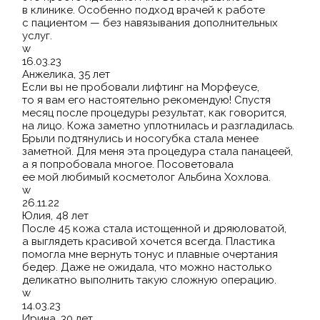
в клинике. Особенно подход врачей к работе
с пациентом — без навязывания дополнительных
услуг.
w
16.03.23
Анжелика, 35 лет
Если вы не пробовали лифтинг на Морфеусе,
то я вам его настоятельно рекомендую! Спустя
месяц после процедуры результат, как говорится,
на лицо. Кожа заметно уплотнилась и разгладилась.
Брыли подтянулись и носогубка стала менее
заметной. Для меня эта процедура стала панацеей,
а я попробовала многое. Посоветовала
ее мой любимый косметолог Альбина Хохлова.
w
26.11.22
Юлия, 48 лет
После 45 кожа стала истощенной и дряюловатой,
а выглядеть красивой хочется всегда. Пластика
помогла мне вернуть тонус и плавные очертания
бедер. Даже не ожидала, что можно настолько
деликатно выполнить такую сложную операцию.
w
14.03.23
Ирина, 30 лет