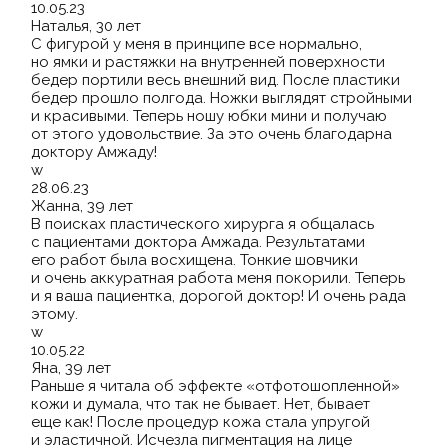
10.05.23
Наталья, 30 лет
С фигурой у меня в принципе все нормально,
но ямки и растяжки на внутренней поверхности
бедер портили весь внешний вид. После пластики
бедер прошло полгода. Ножки выглядят стройными
и красивыми. Теперь ношу юбки мини и получаю
от этого удовольствие. За это очень благодарна
доктору Амжаду!
w
28.06.23
Жанна, 39 лет
В поисках пластического хирурга я общалась
с пациентами доктора Амжада. Результатами
его работ была восхищена. Тонкие шовчики
и очень аккуратная работа меня покорили. Теперь
и я ваша пациентка, дорогой доктор! И очень рада
этому.
w
10.05.22
Яна, 39 лет
Раньше я читала об эффекте
«отфотошопленной
»
кожи и думала, что так не бывает. Нет, бывает
еще как! После процедур кожа стала упругой
и эластичной. Исчезла пигментация на лице