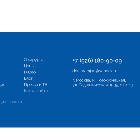
О хирурге
+7 (926) 180-90-09
Цены
doctoramjad@yandex.ru
Видео
Блог
г. Москва, м. Новокузнецкая,
ция
Пресса и ТВ
ул. Садовническая, д. 39, стр. 13
Карта сайта
циальности