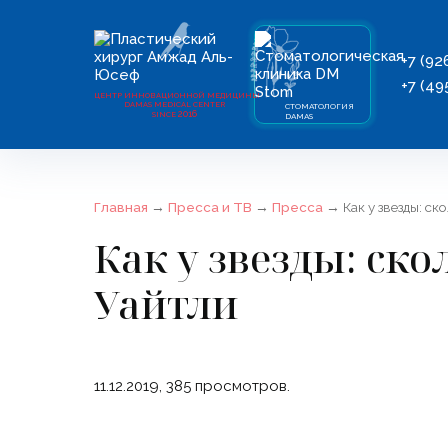
+7 (92
+7 (49
ЦЕНТР ИННОВАЦИОННОЙ МЕДИЦИНЫ
DAMAS MEDICAL CENTER
СТОМАТОЛОГИЯ
2016
SINCE
DAMAS
Главная
→
Пресса и ТВ
→
Пресса
→
Как у звезды: с
Как у звезды: ско
Уайтли
11.12.2019,
385
просмотров.