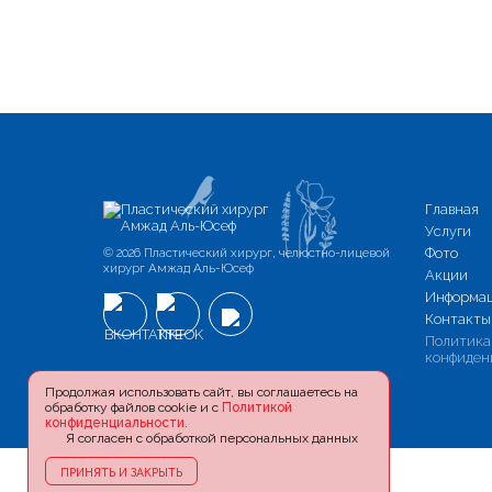
Главная
Услуги
© 2026 Пластический хирург, челюстно-лицевой
Фото
хирург Амжад Аль-Юсеф
Акции
Информа
Контакты
Политика
конфиден
Продолжая использовать сайт, вы соглашаетесь на
обработку файлов cookie и с
Политикой
конфиденциальности
.
Я согласен с обработкой персональных данных
ПРИНЯТЬ И ЗАКРЫТЬ