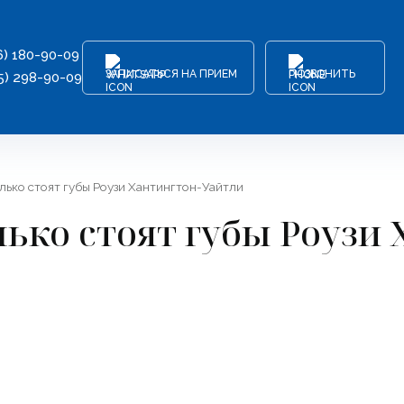
6) 180-90-09
ЗАПИСАТЬСЯ НА ПРИЕМ
ПОЗВОНИТЬ
5) 298-90-09
колько стоят губы Роузи Хантингтон-Уайтли
лько стоят губы Роузи