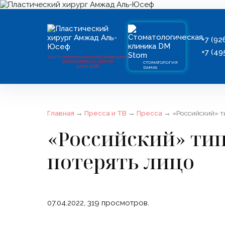
+7 (92
+7 (49
ЦЕНТР ИННОВАЦИОННОЙ МЕДИЦИНЫ
DAMAS MEDICAL CENTER
СТОМАТОЛОГИЯ
2016
SINCE
DAMAS
Главная
→
Пресса и ТВ
→
Пресса
→
«Российский» ти
«Российский» тип
потерять лицо
07.04.2022,
319
просмотров.