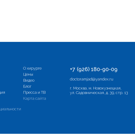
О хирурге
+7 (926) 180-90-09
Цены
doctoramjad@yandex.ru
Видео
Блог
г. Москва, м. Новокузнецкая,
ция
Пресса и ТВ
ул. Садовническая, д. 39, стр. 13
Карта сайта
циальности