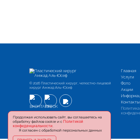
Главная
Услуги
© 2026 Пластический хирург, челюстно-лицевой
Фото
хирург Амжад Аль-Юсеф
Акции
Информа
Контакты
Политика
конфиден
Продолжая использовать сайт, вы соглашаетесь на
обработку файлов cookie и с
Политикой
конфиденциальности
.
Я согласен с обработкой персональных данных