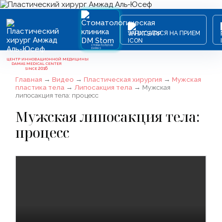
ЗАПИСАТЬСЯ НА ПРИЕМ
СТОМАТОЛОГИЯ
DAMAS
ЦЕНТР ИННОВАЦИОННОЙ МЕДИЦИНЫ
DAMAS MEDICAL CENTER
2016
SINCE
Главная
→
Видео
→
Пластическая хирургия
→
Мужская
пластика тела
→
Липосакция тела
→
Мужская
липосакция тела: процесс
Мужская липосакция тела:
процесс