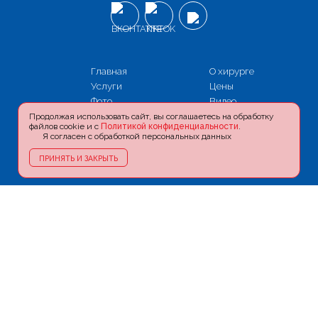
Главная
О хирурге
Услуги
Цены
Фото
Видео
Акции
Блог
Продолжая использовать сайт, вы соглашаетесь на обработку
файлов cookie и с
Политикой конфиденциальности
.
Информация
Пресса и ТВ
Я согласен с обработкой персональных данных
Контакты
Карта сайта
ПРИНЯТЬ И ЗАКРЫТЬ
Политика
конфиденциальности
+7 (926) 180-90-09
doctoramjad@yandex.ru
г. Москва, м. Новокузнецкая,
ул. Садовническая, д. 39, стр. 13