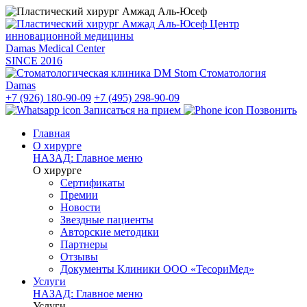
Центр
инновационной медицины
Damas Medical Center
SINCE
2016
Стоматология
Damas
+7 (926) 180-90-09
+7 (495) 298-90-09
Записаться на прием
Позвонить
Главная
О хирурге
НАЗАД: Главное меню
О хирурге
Сертификаты
Премии
Новости
Звездные пациенты
Авторские методики
Партнеры
Отзывы
Документы Клиники ООО «ТесориМед»
Услуги
НАЗАД: Главное меню
Услуги