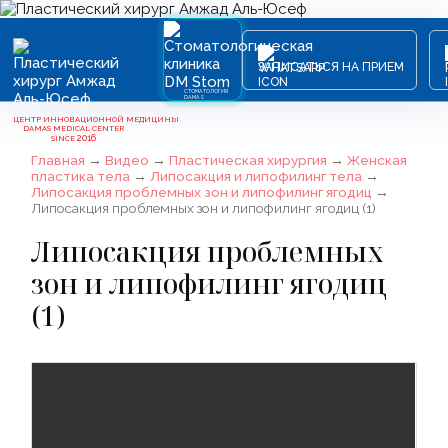
ЗАПИСАТЬСЯ НА ПРИЕМ
СТОМАТОЛОГИЯ
DAMAS
ЦЕНТР ИННОВАЦИОННОЙ МЕДИЦИНЫ
DAMAS MEDICAL CENTER
2016
SINCE
Главная
→
Видео
→
Пластическая хирургия
→
Женская
пластика тела
→
Липосакция и липофилинг тела
→
Липосакция проблемных зон и липофилинг ягодиц
→
Липосакция проблемных зон и липофилинг ягодиц (1)
Липосакция проблемных
зон и липофилинг ягодиц
(1)