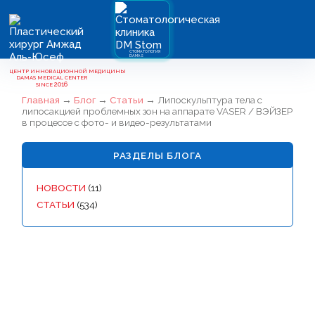
СТОМАТОЛОГИЯ
DAMAS
ЦЕНТР ИННОВАЦИОННОЙ МЕДИЦИНЫ
DAMAS MEDICAL CENTER
ИЕНТАМ
2016
SINCE
Главная
→
Блог
→
Статьи
→
Липоскульптура тела с
липосакцией проблемных зон на аппарате VASER / ВЭЙЗЕР
в процессе с фото- и видео-результатами
РАЗДЕЛЫ БЛОГА
НИЯ
НИЯ
НОВОСТИ
(11)
СТАТЬИ
(534)
ИЧЕСКИХ