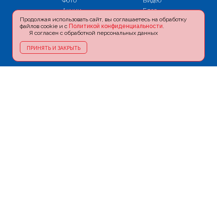
Фото
Видео
Акции
Блог
Продолжая использовать сайт, вы соглашаетесь на обработку
Информация
Пресса и ТВ
файлов cookie и с
Политикой конфиденциальности
.
Контакты
Карта сайта
Я согласен с обработкой персональных данных
Политика
конфиденциальности
ПРИНЯТЬ И ЗАКРЫТЬ
+7 (926) 180-90-09
doctoramjad@yandex.ru
г. Москва, м. Новокузнецкая,
ул. Садовническая, д. 39, стр. 13
Напишите нам в мессенджерах:
WHATSAPP
VIBER
TELEGRAM