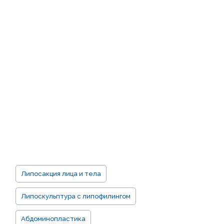
ОВ
ГИЯ
ПОСЛЕ
Й
ОВ
УФЛЯЖ
ИЦА /
Липосакция лица и тела
Липоскульптура с липофилингом
Абдоминопластика