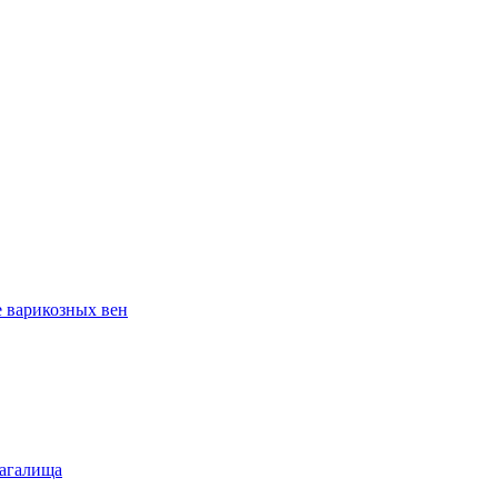
е варикозных вен
лагалища