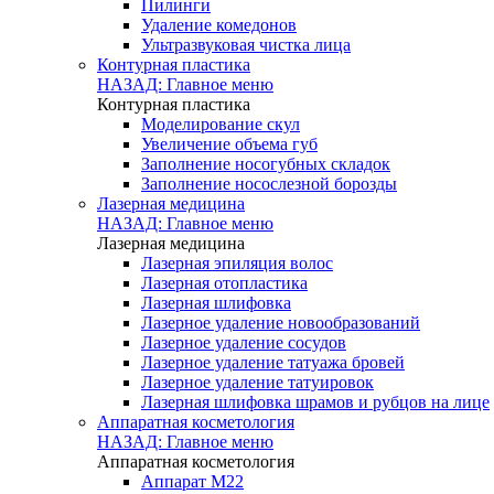
Пилинги
Удаление комедонов
Ультразвуковая чистка лица
Контурная пластика
НАЗАД: Главное меню
Контурная пластика
Моделирование скул
Увеличение объема губ
Заполнение носогубных складок
Заполнение носослезной борозды
Лазерная медицина
НАЗАД: Главное меню
Лазерная медицина
Лазерная эпиляция волос
Лазерная отопластика
Лазерная шлифовка
Лазерное удаление новообразований
Лазерное удаление сосудов
Лазерное удаление татуажа бровей
Лазерное удаление татуировок
Лазерная шлифовка шрамов и рубцов на лице
Аппаратная косметология
НАЗАД: Главное меню
Аппаратная косметология
Аппарат M22