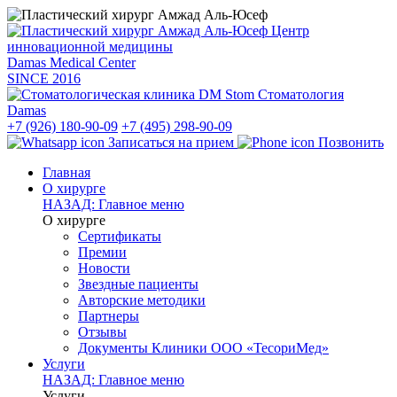
Центр
инновационной медицины
Damas Medical Center
SINCE
2016
Стоматология
Damas
+7 (926) 180-90-09
+7 (495) 298-90-09
Записаться на прием
Позвонить
Главная
О хирурге
НАЗАД: Главное меню
О хирурге
Сертификаты
Премии
Новости
Звездные пациенты
Авторские методики
Партнеры
Отзывы
Документы Клиники ООО «ТесориМед»
Услуги
НАЗАД: Главное меню
Услуги