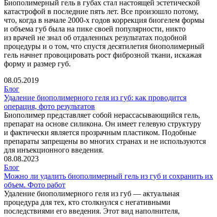
Биополимерный гель в губах стал настоящей эстетической
катастрофой в последние пять лет. Все произошло потому,
что, когда в начале 2000-х годов коррекция биогелем формы
и объема губ была на пике своей популярности, никто
из врачей не знал об отдаленных результатах подобной
процедуры и о том, что спустя десятилетия биополимерный
гель начнет провоцировать рост фиброзной ткани, искажая
форму и размер губ.
08.05.2019
Блог
Удаление биополимерного геля из губ: как проводится
операция, фото результатов
Биополимер представляет собой нерассасывающийся гель,
препарат на основе силикона. Он имеет гелевую структуру
и фактически является прозрачным пластиком. Подобные
препараты запрещены во многих странах и не используются
для инъекционного введения.
08.08.2023
Блог
Можно ли удалить биополимерный гель из губ и сохранить их
объем. Фото работ
Удаление биополимерного геля из губ — актуальная
процедура для тех, кто столкнулся с негативными
последствиями его введения. Этот вид наполнителя,