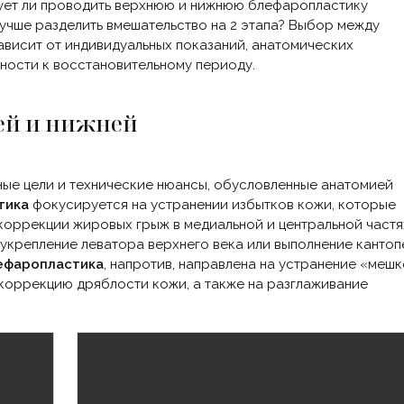
дует ли проводить верхнюю и нижнюю блефаропластику
лучше разделить вмешательство на 2 этапа? Выбор между
висит от индивидуальных показаний, анатомических
вности к восстановительному периоду.
ей и нижней
ые цели и технические нюансы, обусловленные анатомией
тика
фокусируется на устранении избытков кожи, которые
 коррекции жировых грыж в медиальной и центральной частя
 укрепление леватора верхнего века или выполнение канто
ефаропластика
, напротив, направлена на устранение
«мешк
 коррекцию дряблости кожи, а также на разглаживание