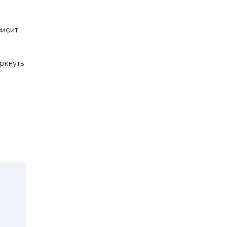
висит
ркнуть