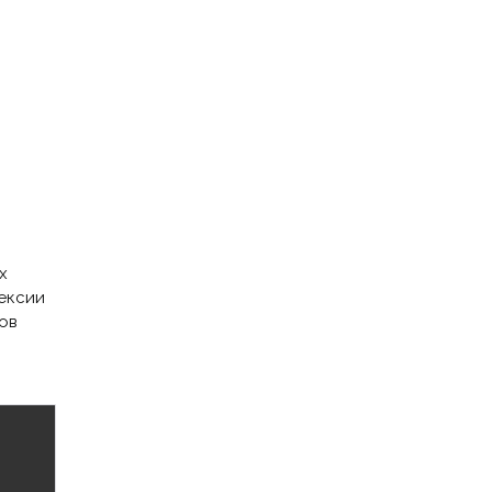
х
пексии
ов