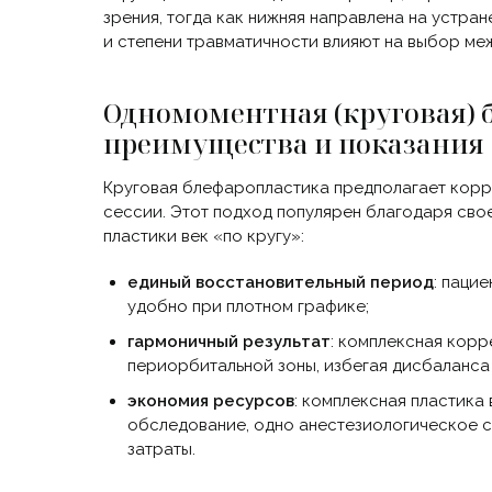
зрения, тогда как нижняя направлена на устра
и степени травматичности влияют на выбор ме
Одномоментная
(круговая
)
преимущества и показания
Круговая блефаропластика предполагает корр
сессии. Этот подход популярен благодаря св
пластики век
«по
кругу»:
единый восстановительный период
: паци
удобно при плотном графике;
гармоничный результат
: комплексная кор
периорбитальной зоны, избегая дисбаланса
экономия ресурсов
: комплексная пластик
обследование, одно анестезиологическое 
затраты.