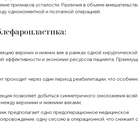
нение признаков усталости. Различия в объеме вмешательств
жду одномоментной и поэтапной операцией.
 блефаропластика:
екцию верхних и нижних век в рамках одной хирургической
оей эффективности и экономии ресурсов пациента. Преимущ
ент проходит через один период реабилитации, что особенн
рекция позволяет добиться симметричного омоложения всей
 между верхними и нижними веками;
а век предполагает одно предоперационное медицинское
сопровождение, одну сессию в операционной, что снижает