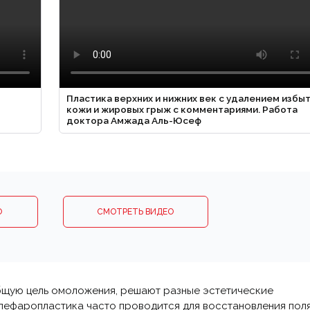
Пластика верхних и нижних век с удалением избы
кожи и жировых грыж с комментариями. Работа
доктора Амжада Аль-Юсеф
О
СМОТРЕТЬ ВИДЕО
общую цель омоложения, решают разные эстетические
блефаропластика часто проводится для восстановления пол