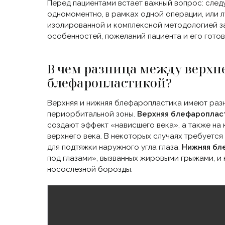
Перед пациентами встает важный вопрос: сле
одномоментно, в рамках одной операции, или 
изолированной и комплексной методологией за
особенностей, пожеланий пациента и его гото
В чем разница между верхн
блефаропластикой?
Верхняя и нижняя блефаропластика имеют разн
периорбитальной зоны.
Верхняя блефароплас
создают эффект
«нависшего
века», а также на
верхнего века. В некоторых случаях требуется
для подтяжки наружного угла глаза.
Нижняя бл
под глазами», вызванных жировыми грыжами, и
носослезной борозды.