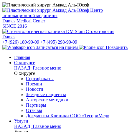
Центр
инновационной медицины
Damas Medical Center
SINCE
2016
Стоматология
Damas
+7 (926) 180-90-09
+7 (495) 298-90-09
Записаться на прием
Позвонить
Главная
О хирурге
НАЗАД: Главное меню
О хирурге
Сертификаты
Премии
Новости
Звездные пациенты
Авторские методики
Партнеры
Отзывы
Документы Клиники ООО «ТесориМед»
Услуги
НАЗАД: Главное меню
Услуги