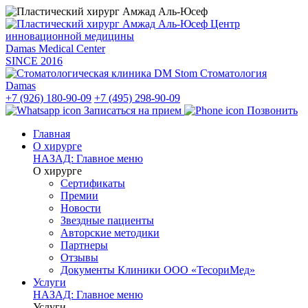
Центр
инновационной медицины
Damas Medical Center
SINCE
2016
Стоматология
Damas
+7 (926) 180-90-09
+7 (495) 298-90-09
Записаться на прием
Позвонить
Главная
О хирурге
НАЗАД: Главное меню
О хирурге
Сертификаты
Премии
Новости
Звездные пациенты
Авторские методики
Партнеры
Отзывы
Документы Клиники ООО «ТесориМед»
Услуги
НАЗАД: Главное меню
Услуги