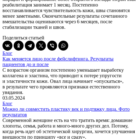
реабилитация занимает 1 месяц. Постепенно
восстанавливается чувствительность кожи, швы становятся
менее заметными. Окончательные результаты сочетанного
вмешательства оцениваются через 6 месяцев, после
стабилизации тканей и швов.
Поделиться статьей
Блог
Как меняется лицо после фейслифтинга. Результаты
пациентов до и после
С возрастом организм постепенно уменьшает выработку
коллагена и эластина, что приводит к потере упругости
и эластичности кожи. Овал лица начинает
«опускаться
»,
в результате чего проявляются признаки естественного
увядания.
03.05.2024
Блог
Можно ли совместить пластику век и подтяжку лица. Фото
результатов
Современной женщине есть на что тратить время: домашние
хлопоты, семья, работа и много-много других дел. Потому,
когда речь идет об эстетической хирургии, хочется улучшения
внешности по принципу
«все
и сразу».