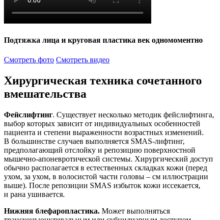
Подтяжка лица и круговая пластика век одномоментно
Смотреть фото
Смотреть видео
Хирургическая техника сочетанного
вмешательства
Фейслифтинг
. Существует несколько методик фейслифтинга,
выбор которых зависит от индивидуальных особенностей
пациента и степени выраженности возрастных изменений.
В большинстве случаев выполняется SMAS-лифтинг,
предполагающий отслойку и репозицию поверхностной
мышечно-апоневротической системы. Хирургический доступ
обычно располагается в естественных складках кожи
(перед
ухом, за ухом, в волосистой части головы – см иллюстрации
выше). После репозиции SMAS избыток кожи иссекается,
и рана ушивается.
Нижняя блефаропластика.
Может выполняться
трансконъюнктивальным или субцилиарным доступом.