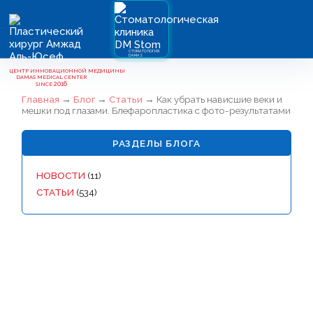
СТОМАТОЛОГИЯ
DAMAS
ЦЕНТР ИННОВАЦИОННОЙ МЕДИЦИНЫ
DAMAS MEDICAL CENTER
ИЕНТАМ
2016
SINCE
Главная
→
Блог
→
Статьи
→
Как убрать нависшие веки и
мешки под глазами. Блефаропластика с фото-результатами
РАЗДЕЛЫ БЛОГА
НИЯ
НИЯ
НОВОСТИ
(11)
СТАТЬИ
(534)
ИЧЕСКИХ