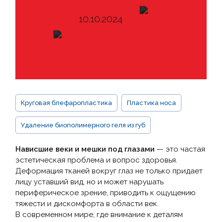
ОВ
10.10.2024
ГИЯ
ПОСЛЕ
Й
ОВ
УФЛЯЖ
Круговая блефаропластика
Пластика носа
ИЦА /
Удаление биополимерного геля из губ
Нависшие веки и мешки под глазами
— это частая
эстетическая проблема и вопрос здоровья.
Деформация тканей вокруг глаз не только придает
лицу уставший вид, но и может нарушать
периферическое зрение, приводить к ощущению
тяжести и дискомфорта в области век.
В современном мире, где внимание к деталям