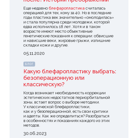
Еще недавно
блефаропластика
считалась
операцией для тех, кому за 40. Но в последние
годы пластика век значительно
«омолодилась
»
и стала популярна среди молодежи, которой
едва исполнилось 18 лет. Хотя и в таком
возрасте имеют место объективные
генетические показания к операции: обвисшие
и нависшие веки, жировые грыжи, излишние
складки кожи и другие.
05.11.2020
БЛОГ
Какую блефаропластику выбрать:
безоперационную или
классическую?
Когда возникает необходимость коррекции
эстетических недостатков периорбитальной
зоны, встает вопрос о выборе методики.
У классической блефаропластики,
как и у безоперационной, есть свои критики
и адепты. Как же определиться? Разобраться
в особенностях и показаниях каждого из этих
методов.
30.06.2023