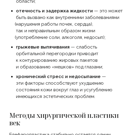
области;
отечность и задержка жидкости
— это может
быть вызвано как внутренними заболеваниями
(нарушения
работы почек, сердца),
так и неправильным образом жизни
(употребление
соли, алкоголя, недосып);
грыжевые выпячивания
— слабость
орбитальной перегородки приводит
к контурированию жировых пакетов
и образованию
«мешков
» под глазами;
хронический стресс и недосыпание
—
эти факторы способствуют ухудшению
состояния кожи вокруг глаз и усугублению
имеющихся эстетических проблем.
Методы хирургической пластики
век
Блефаропластика стабильно остается одним