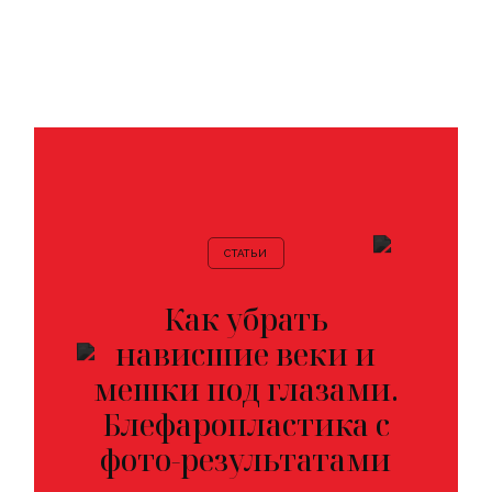
ГИЯ
Й
ОВ
СТАТЬИ
Как убрать
нависшие веки и
мешки под глазами.
ГИЯ
ГИЯ
Блефаропластика с
Й
УФЛЯЖ
фото-результатами
Й